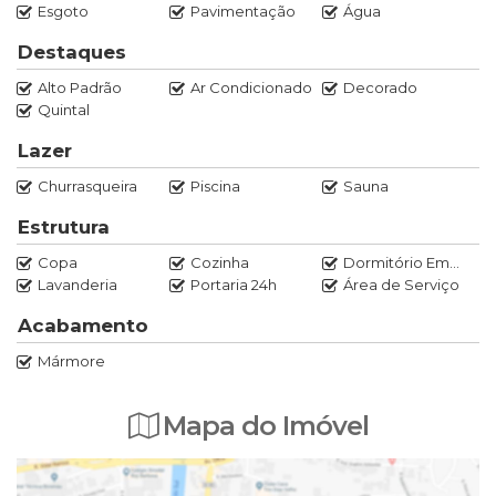
construídas com materiais de alta qualidade e possuem
Esgoto
Pavimentação
Água
acabamentos luxuosos.
O condomínio também oferece uma infraestrutura
Destaques
completa de lazer, com piscina, quadras esportivas,
Alto Padrão
Ar Condicionado
Decorado
academia, salão de festas, salão de beleza, entre outros.
Quintal
Lazer
VENHA AGENDAR UMA VISITA CONOSCO !!!
Churrasqueira
Piscina
Sauna
Estrutura
Copa
Cozinha
Dormitório Empregada
Lavanderia
Portaria 24h
Área de Serviço
Acabamento
Mármore
Mapa do Imóvel