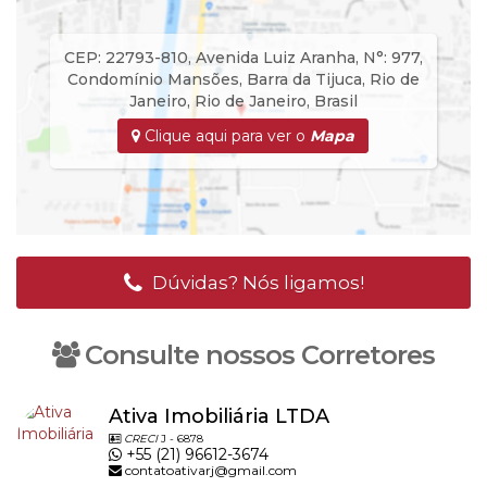
CEP: 22793-810
,
Avenida Luiz Aranha
,
N°:
977
,
Condomínio Mansões
,
Barra da Tijuca
,
Rio de
Janeiro
,
Rio de Janeiro
,
Brasil
Clique aqui para ver o
Mapa
Dúvidas? Nós ligamos!
Consulte nossos Corretores
Ativa Imobiliária LTDA
CRECI
J - 6878
+55 (21) 96612-3674
contatoativarj@gmail.com