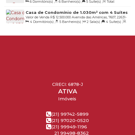
6
Dormitório(s)
,
6
Banheiro(s)
,
5
Suíte(s)
,
Total:
da Tijuca, Rio de Janeiro, Rio de Janeiro, Brasil
800
.00
m²
,
4
Vaga(s)
,
Útil:
680
.00
m²
,
Terreno:
800
.00
m²
Casa de Condomínio de 1.030m² com 4 Suítes
Valor de Venda
R$
12.500.000
Avenida das Américas, 7607, 22631-
na Barra da Tijuca, Rio de Janeiro.
4
Dormitório(s)
,
5
Banheiro(s)
,
2
Sala(s)
,
4
Suíte(s)
,
000, Barra da Tijuca, Rio de Janeiro, Rio de Janeiro, Brasil
Total:
1500
.00
m²
,
10
Vaga(s)
,
Útil:
1030
.00
m²
CRECI: 6878-J
ATIVA
Imóveis
(21) 99742-5899
(21) 97020-0520
(21) 99949-1196
21 99498-8362