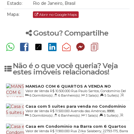
Estado:
Rio de Janeiro, Brasil
Mapa:
Abrir no Google Maps
Gostou? Compartilhe
Não é o que você queria? Veja
estes imóveis relacionados!
MANSAO COM 6 QUARTOS A VENDA NO
Valor de Venda
R$
10.500.000
Rua Paulo Santos, Condomínio Del
CONDOMINIO DEL LAGO NA BARRA DA TIJUCA
6
Dormitório(s)
,
6
Banheiro(s)
,
3
Sala(s)
,
5
Suíte(s)
,
Lago, 22793-100, Barra da Tijuca, Rio de Janeiro, Rio de Janeiro,
Total:
1200
.00
m²
,
2
Vaga(s)
,
Útil:
1200
.00
m²
Brasil
Casa com 5 suítes para venda no Condomínio
Valor de Venda
R$
11.500.000
Avenida das Américas, 8888,
Santa Mônica Jardins
5
Dormitório(s)
,
6
Banheiro(s)
,
1
Sala(s)
,
5
Suíte(s)
,
Condomínio Santa Monica Jardins, 22793-081, Barra da Tijuca,
Total:
800
.00
m²
,
4
Vaga(s)
,
Útil:
800
.00
m²
Rio de Janeiro, Rio de Janeiro, Brasil
Casa em Condominio na Barra com 6 Quartos
Valor de Venda
R$
11.900.000
Rua Zilka Salaberry, 22793-175, Barra
Sendo 5 Suites Reformada e Mobiliada