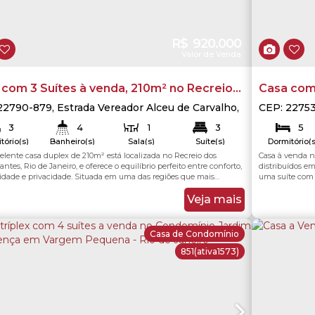
R$
920.000
Valor de Venda
com 3 Suítes à venda, 210m² no Recreio
Casa com
andeirantes, Rio de Janeiro.
Pedra do 
22790-879
,
Estrada Vereador Alceu de Carvalho
,
CEP: 2275
io dos Bandeirantes
,
Rio de Janeiro
,
Rio de
380
,
Jacar
Janeiro
3
4
1
3
5
ro
,
Brasil
Brasil
tório(s)
Banheiro(s)
Sala(s)
Suíte(s)
Dormitório(s
2
elente casa duplex de 210m² está localizada no Recreio dos
Casa à venda 
210
.00
m²
210
.00
m²
40
Total:
Útil:
Total:
ga(s)
ntes, Rio de Janeiro, e oferece o equilíbrio perfeito entre conforto,
distribuídos e
dade e privacidade. Situada em uma das regiões que mais
uma suíte com 
na Zona Oeste, a propriedade destaca-se por seu projeto
andar, são duas
orâneo com excelente aproveitamento de luz natural e
integrada e var
Veja mais
ão em todos os ambientes. O imóvel conta com três...
dois banheiros 
Casa de Condomínio
851
(ativa1573)