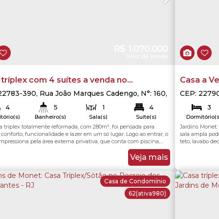
R$
1.070.000
Valor de Venda
tríplex com 4 suítes a venda no
Casa a V
omínio Jardim de Florença em Vargem
22783-390
,
Rua João Marques Cadengo
,
N°:
160
,
CEP: 2279
em Pequena
,
Rio de Janeiro
,
Rio de Janeiro
,
1001
,
Recre
na - Rio de Janeiro
4
5
1
4
3
Bandeiran
tório(s)
Banheiro(s)
Sala(s)
Suíte(s)
Dormitório(s
2
2
Útil:
a triplex totalmente reformada, com 280m², foi pensada para
Jardins Monet:
279
.00
~ 280
.00
m²
ga(s)
Vaga(s)
 conforto, funcionalidade e lazer em um só lugar. Logo ao entrar, o
sala ampla po
mpressiona pela área externa privativa, que conta com piscina,
teto, lavabo de
 um excelente espaço gourmet com churrasqueira, ideal para
serviço com t
s de confraternização com família e amigos. No primeiro
banheiro de se
Veja mais
o, a casa dispõe de um salão amplo,...
piso temos dois
Casa de Condomínio
62
(ativa980)