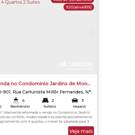
920
(ativa1619)
R$
1.590.000
Valor de Venda
enda no Condominio Jardins de Monet
o com 4 Quartos 2 Suites
0-901
,
Rua Cartunista Millôr Fernandes
,
N°:
io dos Bandeirantes
,
Rio de Janeiro
,
Rio
4
2
3
,
Brasil
)
Banheiro(s)
Suíte(s)
Vaga(s)
² totalmente reformada à venda no Condomínio Jardins
4
.00
m²
224
.00
m²
Útil:
ecendo conforto, modernidade e excelente aproveitamento
riginalmente com 4 quartos, o imóvel foi adaptado para 3
, proporcionando ambientes mais espaçosos e funcionais.
dar, conta com uma agradável área de lazer com
Veja mais
oberta e piscina com cobertura...