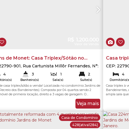
R$
1.200.000
Valor de Venda
ns de Monet: Casa Tríplex/Sótão no
Casa tríp
io dos Bandeirantes - RJ
Condomíni
22790-901
,
Rua Cartunista Millôr Fernandes
,
N°:
CEP: 2279
Rua Dr Crespo
,
Recreio dos Bandeirantes
,
Rio
1001
,
Recre
Bandeira
4
3
1
2
4
neiro
,
Rio de Janeiro
,
Brasil
de Janeiro
tório(s)
Banheiro(s)
Sala(s)
Suíte(s)
Dormitório(s
3
3
e casa tríplex/sótão a venda! Localizada no condomínio Jardins de
Casa tríplex à
190
.00
m²
190
.00
m²
Total:
Útil:
ga(s)
Vaga(s)
Recreio dos Bandeirantes). Composta por 04 quartos sendo 2
Bandeirantes, 
imóvel de primeira locação, direito a 3 vagas de garagem. O
ampla sala que
nio Jardins de Monet possui um clube privativo, com diversas
espaçosa com a
e lazer, como: spa externo, academia, piscina, churrasqueira e
foi integrada 
Veja mais
enha, 02 salões de festas, bar...
banheiro de ser
Casa de Condomínio
428
(ativa1284)