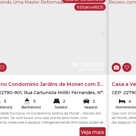
925
(ativa1623)
R$
1.590.000
Valor de Venda
 no Condominio Jardins de Monet com 3
Casa a V
tos, 2 Suites Sendo Uma Master
no Recrei
22790-901
,
Rua Cartunista Millôr Fernandes
,
N°:
CEP: 2279
Recreio dos Bandeirantes
,
Rio de Janeiro
,
Rio
1001
,
Recre
rmada
3
5
2
2
4
neiro
,
Brasil
de Janeiro
tório(s)
Banheiro(s)
Suíte(s)
Vaga(s)
Dormitório(s
idade Exclusiva no Condomínio Jardins de Monet – Recreio dos
Casa com 224m
212
.00
m²
22
tal:
Total:
antes Se você busca uma casa pronta para morar, com
de Monet, ofer
nto impecável e espaços inteligentemente otimizados, acaba de
dos espaços. O
r. Esta residência no prestigiado condomínio Jardins de Monet
quartos amplos
or uma reforma total, transformando a planta original de 4
No primeiro an
Veja mais
em um projeto muito mais amplo e sofisticado,...
churrasqueira c