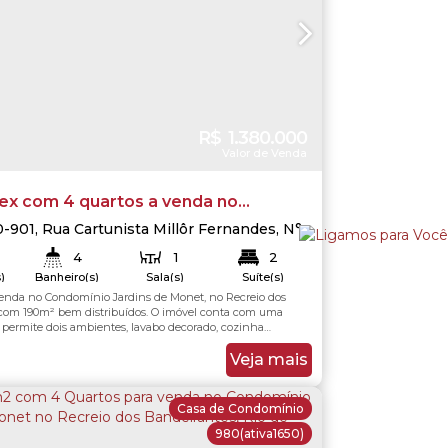
R$
1.380.000
Valor de Venda
lex com 4 quartos a venda no
o Jardins de Monet - Recreio dos
0-901
,
Rua Cartunista Millôr Fernandes
,
N°:
io dos Bandeirantes
,
Rio de Janeiro
,
Rio
ntes
4
1
2
,
Brasil
)
Banheiro(s)
Sala(s)
Suíte(s)
 venda no Condomínio Jardins de Monet, no Recreio dos
224
.00
m²
224
.00
m²
Total:
Útil:
com 190m² bem distribuídos. O imóvel conta com uma
 permite dois ambientes, lavabo decorado, cozinha
rmários planejados, lavanderia e despensa. A dependência
à cozinha para ampliar o espaço, permanecendo apenas o
Veja mais
viço. Na área externa, há um...
Casa de Condomínio
980
(ativa1650)