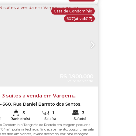
Casa de Condomínio
607
(ativa1417)
R$
1.900.000
Valor de Venda
 3 suítes a venda em Vargem
3-560
,
Rua Daniel Barreto dos Santos
,
quena
,
Vargem Pequena
,
Rio de Janeiro
,
3
1
3
eiro
,
Brasil
)
Banheiro(s)
Sala(s)
Suíte(s)
no Condomínio Tangarás do Recreio em Vargem pequena
184
.00
m²
184
.00
m²
Total:
Útil:
184m², porteira fechada, fino acabamento, possui uma sala
ter dois ambientes, lavabo decorado, cozinha espaçosa