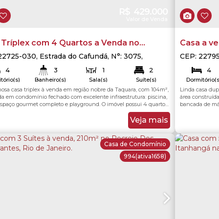
R$
429.000
Valor de Venda
 Tríplex com 4 Quartos a Venda no
Casa a ve
encial Jardins da Taquara - Rio de Janeiro
22725-030
,
Estrada do Cafundá
,
N°:
3075
,
CEP: 2279
ra
,
Rio de Janeiro
,
Rio de Janeiro
,
Brasil
Recreio do
4
3
1
2
4
Janeiro
,
Br
tório(s)
Banheiro(s)
Sala(s)
Suíte(s)
Dormitório(s
2
hosa casa triplex à venda em região nobre da Taquara, com 104m²,
Linda casa dup
104
.00
m²
104
.00
m²
300
Total:
Útil:
Útil:
ga(s)
da em condomínio fechado com excelente infraestrutura: piscina,
área construída
espaço gourmet completo e playground. O imóvel possui 4 quartos,
bancada de már
 suítes amplas com armários planejados. No 1º pavimento, ampla
porcelanato, ó
a dois ambientes com piso quente, ar-condicionado split, armário e
com terraço e 
Veja mais
 madeira, painel e...
guarita e segur
Casa de Condomínio
994
(ativa1658)