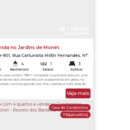
R$
1.199.000
Valor de Venda
enda no Jardins de Monet
0-901
,
Rua Cartunista Millôr Fernandes
,
N°:
io dos Bandeirantes
,
Recreio dos
4
1
3
tes
,
Rio de Janeiro
,
Rio de Janeiro
,
Brasil
)
Banheiro(s)
Sala(s)
Suíte(s)
 A casa contém 158m² composta no primeiro piso por uma
158
.00
m²
158
.00
m²
Total:
Útil:
dendo ter dois ambientes com acabamento em gesso no
corado, cozinha grande com ilha, cooktop e coifa, área de
anque, dependência de empregados ampliada a cozinha,
rviço. Com direito a três vagas na garagem. No segundo
Veja mais
 quartos com duas suítes, sendo...
Casa de Condomínio
736
(ativa1504)