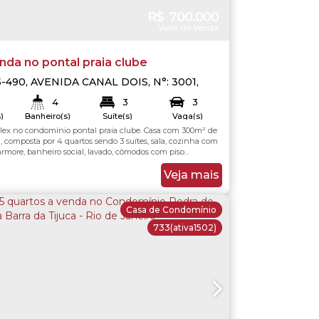
R$
700.000
Valor de Venda
nda no pontal praia clube
5-490
,
AVENIDA CANAL DOIS
,
N°:
3001
,
s Bandeirantes
,
Rio de Janeiro
,
Rio de
4
3
3
asil
)
Banheiro(s)
Suíte(s)
Vaga(s)
lex no condomínio pontal praia clube. Casa com 300m² de
.00
m²
, composta por 4 quartos sendo 3 suítes, sala, cozinha com
more, banheiro social, lavado, cômodos com piso
tima área gourmet, 3 vagas na garagem sendo 2 cobertas,
com vista para a montanha. Condomínio arejado com
Veja mais
ança 24 horas. A casa não...
Casa de Condomínio
733
(ativa1502)