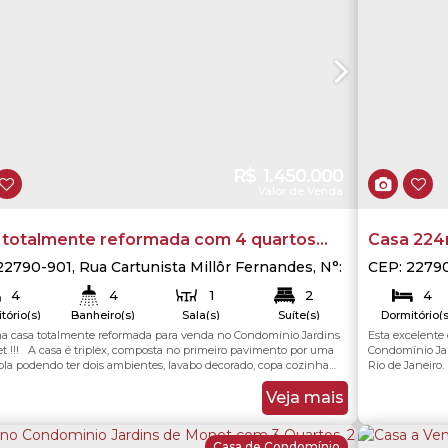
R$
1.450.000
Valor de Venda
 totalmente reformada com 4 quartos
Casa 224
 venda no Condomínio Jardins de Monet
Condomín
22790-901
,
Rua Cartunista Millôr Fernandes
,
N°:
CEP: 2279
Condomínio Jardins de Monet
,
Recreio dos
1001
,
Recre
Bandeiran
4
4
1
2
4
irantes
,
Rio de Janeiro
,
Rio de Janeiro
,
Brasil
de Janeiro
tório(s)
Banheiro(s)
Sala(s)
Suíte(s)
Dormitório(s
3
2
ma casa totalmente reformada para venda no Condomínio Jardins
Esta excelente
213
.00
m²
213
.00
m²
Total:
Útil:
ga(s)
Vaga(s)
t !!! A casa é triplex, composta no primeiro pavimento por uma
Condomínio Jar
pla podendo ter dois ambientes, lavabo decorado, copa cozinha
Rio de Janeiro.
 e armários planejados, despensa, área de serviço, dependência
sofisticação, a
 a cozinha, banheiro de serviço, acesso para o segundo
famílias que b
Veja mais
to através de uma escada com corrimão...
planta intelige
Casa de Condomínio