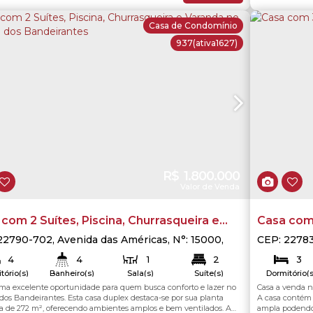
Casa de Condomínio
937
(ativa1627)
R$
1.800.000
Valor de Venda
com 2 Suítes, Piscina, Churrasqueira e
Casa com
nda no Recreio dos Bandeirantes
pequena
22790-702
,
Avenida das Américas
,
N°:
15000
,
CEP: 2278
io dos Bandeirantes
,
Rio de Janeiro
,
Rio de
Vargem pe
4
4
1
2
3
ro
,
Brasil
Rio de Jan
tório(s)
Banheiro(s)
Sala(s)
Suíte(s)
Dormitório(s
4
3
uma excelente oportunidade para quem busca conforto e lazer no
Casa a venda 
272
.00
m²
531
.00
m²
Útil:
Terreno:
ga(s)
Vaga(s)
dos Bandeirantes. Esta casa duplex destaca-se por sua planta
A casa contém 
a de 272 m², oferecendo ambientes amplos e bem ventilados. A
ampla podendo 