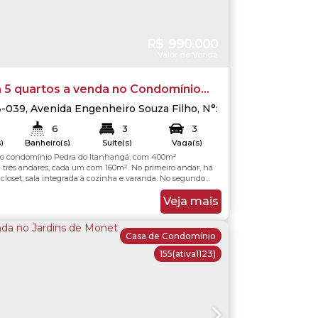
R$
990.000
Valor de Venda
 5 quartos a venda no Condomínio
Itanhangá na Barra da Tijuca - Rio de
3-039
,
Avenida Engenheiro Souza Filho
,
N°:
epaguá
,
Rio de Janeiro
,
Rio de Janeiro
,
6
3
3
)
Banheiro(s)
Suíte(s)
Vaga(s)
no condomínio Pedra do Itanhangá, com 400m²
0
.00
m²
400
.00
m²
Útil:
m três andares, cada um com 160m². No primeiro andar, há
closet, sala integrada à cozinha e varanda. No segundo
 suítes, banheiro social, despensa, sala com cozinha
anda. O terceiro andar conta com lavanderia, dois quartos,
Veja mais
sociais e varanda. O imóvel...
Casa de Condomínio
155
(ativa1123)