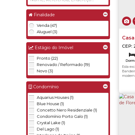
Finalidade
Venda (47)
Aluguel (3)
Casa 
Dos B
CEP: 
Estágio do Imóvel
Recre
Janei
Pronto (22)
Dormi
Renovado / Reformado (19)
Esta exc
Novo (3)
Va
Bandeira
moderni
crescem 
contemp
Condomínio
ventilaç
Aquarius Houses (1)
Blue House (1)
Concetto Nero Residenziale (1)
Condomínio Porto Galo (1)
Crystal Lake (1)
Del Lago (1)