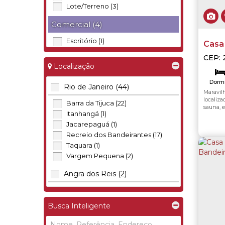
Lote/Terreno (3)
Comercial (4)
Escritório (1)
Casa
Loja (2)
Resid
CEP: 
Salas Comerciais (1)
Taqua
Localização
Rural (1)
Dormi
Rio de Janeiro (44)
Maravil
Sítio (1)
Va
localiza
Barra da Tijuca (22)
sauna, 
Itanhangá (1)
sendo 2
sala par
Jacarepaguá (1)
adega em
Recreio dos Bandeirantes (17)
Taquara (1)
Vargem Pequena (2)
Angra dos Reis (2)
Pontal (Cunhambebe) (1)
Portogalo (1)
Busca Inteligente