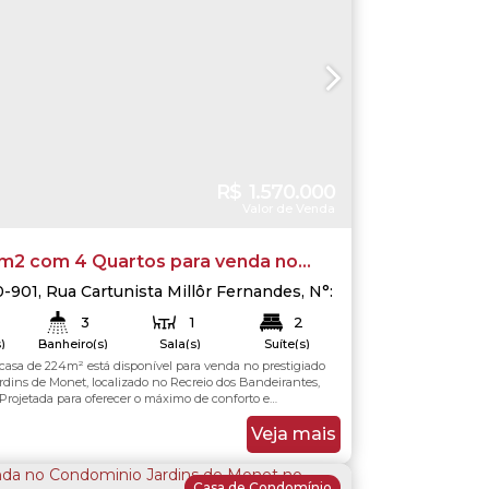
R$
1.570.000
Valor de Venda
m2 com 4 Quartos para venda no
io Jardins de Monet no Recreio dos
0-901
,
Rua Cartunista Millôr Fernandes
,
N°:
io dos Bandeirantes
,
Rio de Janeiro
,
Rio
tes, Rio de Janeiro.
3
1
2
,
Brasil
)
Banheiro(s)
Sala(s)
Suíte(s)
 casa de 224m² está disponível para venda no prestigiado
224
.00
m²
224
.00
m²
Total:
Útil:
dins de Monet, localizado no Recreio dos Bandeirantes,
 Projetada para oferecer o máximo de conforto e
 residência conta com 4 amplos quartos, sendo ideal para
uscam espaço e privacidade. O imóvel destaca-se por sua
Veja mais
nte e bem distribuída, com...
Casa de Condomínio