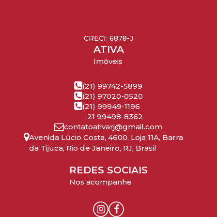
CRECI: 6878-J
ATIVA
Imóveis
(21) 99742-5899
(21) 97020-0520
(21) 99949-1196
21 99498-8362
contatoativarj@gmail.com
Avenida Lúcio Costa
,
4600
,
Loja 11A
,
Barra
da Tijuca
,
Rio de Janeiro
,
RJ
,
Brasil
REDES SOCIAIS
Nos acompanhe