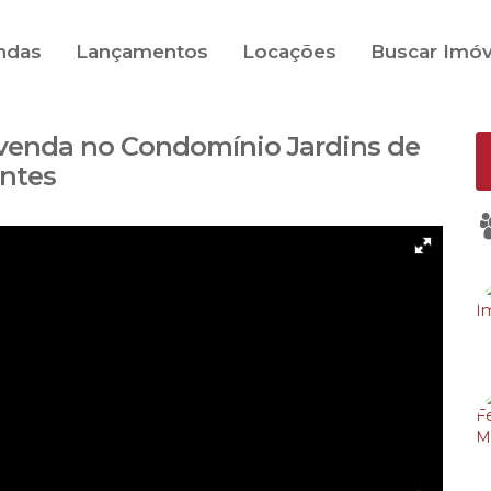
ndas
Lançamentos
Locações
Buscar Imóv
 venda no Condomínio Jardins de
antes