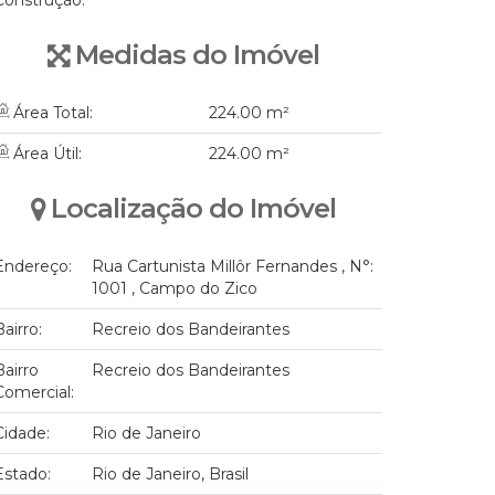
Construção:
Medidas do Imóvel
Área Total:
224
.00
m²
Área Útil:
224
.00
m²
Localização do Imóvel
Endereço:
Rua Cartunista Millôr Fernandes
,
N°:
1001
,
Campo do Zico
Bairro:
Recreio dos Bandeirantes
Bairro
Recreio dos Bandeirantes
Comercial:
Cidade:
Rio de Janeiro
Estado:
Rio de Janeiro, Brasil