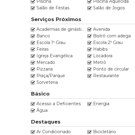
Piscina
Piscina Aquecida
Salão de Festas
Salão de Jogos
Serviços Próximos
Academias de ginástica
Avenida
Banco
Bistrô com adega
Escola 1º Grau
Escola 2º Grau
Feiras
Habibs
Igreja Evangélica
Locadora
Mercado
Metrô
Pizzaria
Ponto de circular
Praça/Parque
Restaurante
Sorveteria
Básico
Acesso a Deficientes
Energia
Água
Destaques
Ar Condicionado
Bicicletário