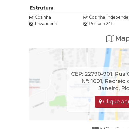
Estrutura
Cozinha
Cozinha Independe
Lavanderia
Portaria 24h
Map
CEP: 22790-901
,
Rua 
N°:
1001
,
Recreio 
Janeiro
,
Ri
Clique aqu