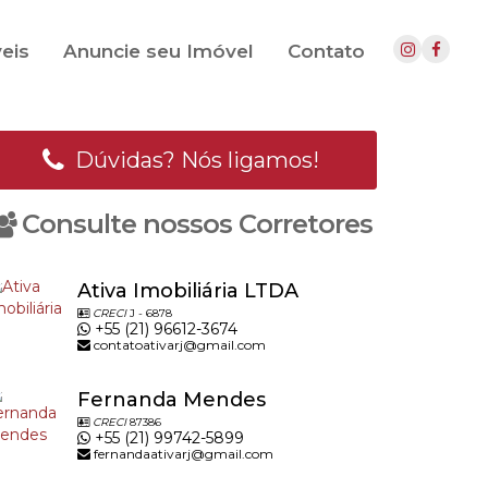
eis
Anuncie seu Imóvel
Contato
Dúvidas? Nós ligamos!
Consulte nossos Corretores
Ativa Imobiliária LTDA
CRECI
J - 6878
+55 (21) 96612-3674
contatoativarj@gmail.com
Fernanda Mendes
CRECI
87386
+55 (21) 99742-5899
fernandaativarj@gmail.com