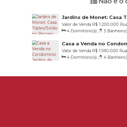
Não é o 
Jardins de Monet: Casa T
Recreio dos Bandeirantes
Valor de Venda
R$
1.200.000
Rua
Fernandes, 1001, Rua Dr Crespo,
4
Dormitório(s)
,
3
Banheiro(
Bandeirantes, Rio de Janeiro, Rio 
Total:
190
.00
m²
,
3
Vaga(s)
,
Ú
Casa a Venda no Condomi
Monet no Recreio com 4 
Valor de Venda
R$
1.590.000
Rua
1001, 22790-901, Recreio dos Ban
4
Dormitório(s)
,
4
Banheiro(
Rio de Janeiro, Brasil
224
.00
m²
,
3
Vaga(s)
,
Útil:
22