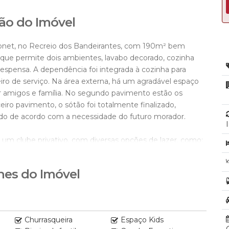
ão do Imóvel
Monet, no Recreio dos Bandeirantes, com 190m² bem
 que permite dois ambientes, lavabo decorado, cozinha
espensa. A dependência foi integrada à cozinha para
o de serviço. Na área externa, há um agradável espaço
r amigos e família. No segundo pavimento estão os
ceiro pavimento, o sótão foi totalmente finalizado,
do de acordo com a necessidade do futuro morador.
 um clube privativo, com diversas opções de lazer, como:
no a lenha, salão de festas, bar e restaurante, sauna,
aminhada, campo de futebol gramado, campo de areia para
hes do Imóvel
as Marcos Rocha 021 97020-0520.
Churrasqueira
Espaço Kids