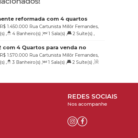
lacionados!
mente reformada com 4 quartos
 no Condomínio Jardins de Monet
R$
1.450.000
Rua Cartunista Millôr Fernandes,
io Jardins de Monet, 22790-901, Recreio dos
(s)
,
4
Banheiro(s)
,
1
Sala(s)
,
2
Suíte(s)
,
o de Janeiro, Rio de Janeiro, Brasil
m²
,
3
Vaga(s)
,
Útil:
213
.00
m²
 com 4 Quartos para venda no
 Jardins de Monet no Recreio dos
R$
1.570.000
Rua Cartunista Millôr Fernandes,
s, Rio de Janeiro.
, Recreio dos Bandeirantes, Rio de Janeiro,
(s)
,
3
Banheiro(s)
,
1
Sala(s)
,
2
Suíte(s)
,
Brasil
²
,
2
Vaga(s)
,
Útil:
224
.00
m²
REDES SOCIAIS
Nos acompanhe