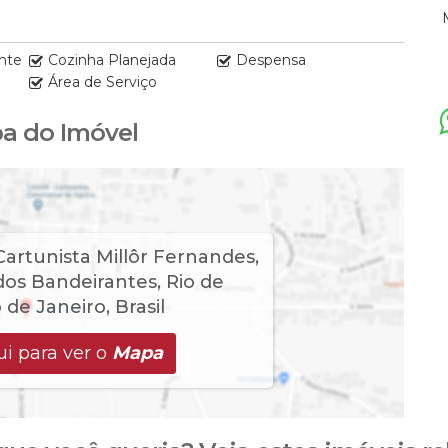
nte
Cozinha Planejada
Despensa
Área de Serviço
a do Imóvel
Cartunista Millôr Fernandes
,
dos Bandeirantes
,
Rio de
o de Janeiro
,
Brasil
i para ver o
Mapa