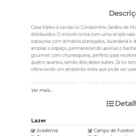
Descriç
Casa tríplex à venda no Condomínio Jardins de 
distribuídos. O imóvel conta com uma ampla sala
espaçosa com armários planejados, lavanderia e d
ampliar o espaço, permanecendo apenas o banheir
gourmet com churrasqueira, perfeito para recebe
quatro quartos, sendo dois deles suítes. Já no ter
oferecendo um ambiente extra que pode ser usa
Excelente condomínio, o Jardins de Monet possui
spa externo, academia, piscina, churrasqueira e for
Ver mais...
quadra polivalente, pista de skate, pista para c
Detal
prática de futebol ou vôlei de praia e playground.
Entre em contato com o nosso corretor de vend
Lazer
Academia
Campo de Futebol
VENHA AGENDAR UMA VISITA CONOSCO !!!!