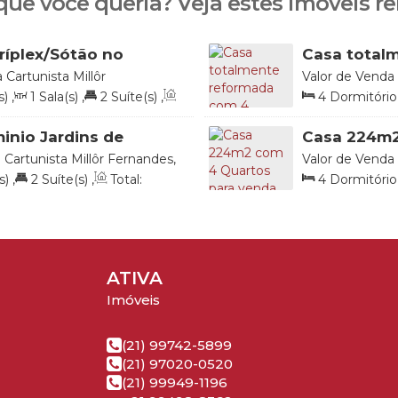
que você queria? Veja estes imóveis re
ríplex/Sótão no
Casa total
 - RJ
para venda
 Cartunista Millôr
Valor de Venda
 22790-901, Recreio dos
1001, Condomín
s)
,
1
Sala(s)
,
2
Suíte(s)
,
4
Dormitório
de Janeiro, Brasil
Bandeirantes, Ri
til:
190
.00
m²
Total:
213
.00
nio Jardins de
Casa 224m2
Quartos 2 Suites
Condomínio
 Cartunista Millôr Fernandes,
Valor de Venda
Bandeirante
deirantes, Rio de Janeiro,
1001, 22790-901
s)
,
2
Suíte(s)
,
Total:
4
Dormitório
Rio de Janeiro, 
4
.00
m²
Total:
224
.00
m
ATIVA
Imóveis
(21) 99742-5899
(21) 97020-0520
(21) 99949-1196