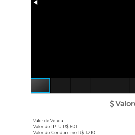
Valor
Valor de Venda
Valor do IPTU
R$
601
Valor do Condominio
R$
1.210