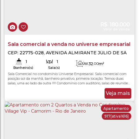
R$
180.000
Valor de Venda
Sala comercial a venda no universe empresarial
CEP: 22775-028
,
AVENIDA ALMIRANTE JÚLIO DE SÁ
BIERRENBACH
,
N°:
65
,
Jacarepaguá
,
Rio de Janeiro
,
1
1
Rio de Janeiro
,
Brasil
32
.00
m²
Útil:
Banheiro(s)
Sala(s)
Sala Comercial no condomínio Universe Empresarial. Sala comercial com
15930
.10
m²
Terreno:
posição sol da manhã, banheiro privativo, primeira locação. Temos duas
salas, uma ao lado da outra !!!! Condomínio com auditório, salas de reuniões,
piscina aquecida, sauna, academia de ginastica e com ampla área interna.
Localização privilegiada próximo ao shopping metropolitano, restaurantes,...
Veja mais
Apartamento
917
(ativa1616)