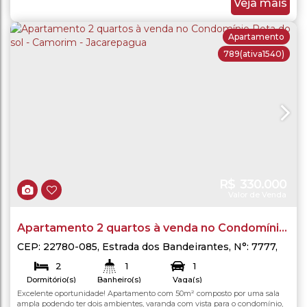
garantindo luminosidade e boa ventilação natural. O condomínio oferece
Veja mais
portaria 24 horas, espaço gourmet...
Apartamento
789
(ativa1540)
R$
330.000
Valor de Venda
Apartamento 2 quartos à venda no Condomínio
Rota do sol - Camorim - Jacarepagua
CEP: 22780-085
,
Estrada dos Bandeirantes
,
N°:
7777
,
Jacarepaguá
,
Rio de Janeiro
,
Rio de Janeiro
,
Brasil
2
1
1
Dormitório(s)
Banheiro(s)
Vaga(s)
Excelente oportunidade! Apartamento com 50m² composto por uma sala
50
.00
m²
50
.00
m²
Total:
Útil:
ampla podendo ter dois ambientes, varanda com vista para o condomínio,