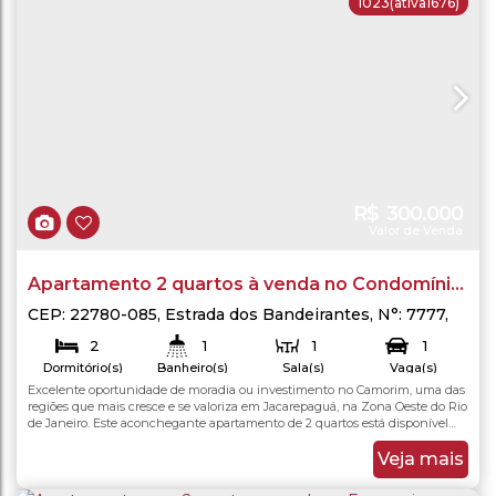
1023
(ativa1676)
R$
300.000
Valor de Venda
Apartamento 2 quartos à venda no Condomínio
Rota do sol - Camorim - Jacarepaguá, Rio de
CEP: 22780-085
,
Estrada dos Bandeirantes
,
N°:
7777
,
Jacarepaguá
,
Rio de Janeiro
,
Rio de Janeiro
,
Brasil
Janeiro/RJ
2
1
1
1
Dormitório(s)
Banheiro(s)
Sala(s)
Vaga(s)
Excelente oportunidade de moradia ou investimento no Camorim, uma das
50
.00
m²
50
.00
m²
Total:
Útil:
regiões que mais cresce e se valoriza em Jacarepaguá, na Zona Oeste do Rio
de Janeiro. Este aconchegante apartamento de 2 quartos está disponível
para venda no cobiçado Condomínio Rota do Sol, ideal para quem busca
praticidade, segurança e uma infraestrutura de lazer completa para toda a
Veja mais
família. O imóvel possui uma...