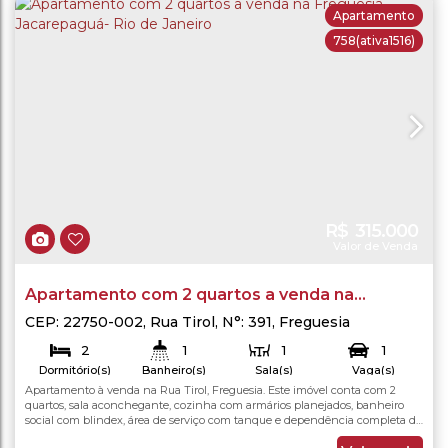
Apartamento
758
(ativa1516)
R$
315.000
Valor de Venda
Apartamento com 2 quartos a venda na
Freguesia - Jacarepaguá- Rio de Janeiro
CEP: 22750-002
,
Rua Tirol
,
N°:
391
,
Freguesia
(Jacarepaguá)
,
Rio de Janeiro
,
Rio de Janeiro
,
Brasil
2
1
1
1
Dormitório(s)
Banheiro(s)
Sala(s)
Vaga(s)
Apartamento à venda na Rua Tirol, Freguesia. Este imóvel conta com 2
62
.00
m²
62
.00
m²
Total:
Útil:
quartos, sala aconchegante, cozinha com armários planejados, banheiro
social com blindex, área de serviço com tanque e dependência completa de
funcionários. Possui ainda uma vaga de garagem e recebe sol passante,