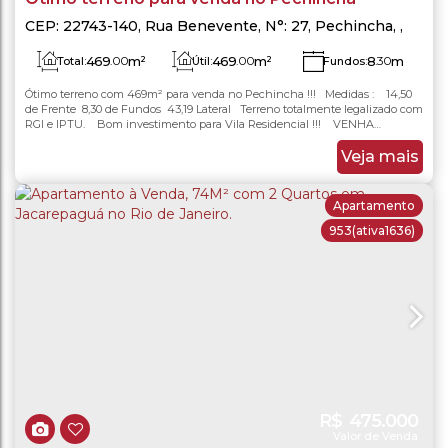
CEP: 22743-140
,
Rua Benevente
,
N°:
27
,
Pechincha
,
Rio de Janeiro
,
Rio de Janeiro
,
Brasil
469
.00
m²
469
.00
m²
8
.30
m
Total:
Útil:
Fundos:
Lado Esquerdo:
Ótimo terreno com 469m² para venda no Pechincha !!! Medidas : 14,50
14
.50
m
43
.19
m
Frente:
Lado Direito:
43
.19
m
de Frente 8,30 de Fundos 43,19 Lateral Terreno totalmente legalizado com
RGI e IPTU. Bom investimento para Vila Residencial !!! VENHA
AGENDAR UMA VISITA CONOSCO !!!
Veja mais
Apartamento
953
(ativa1636)
R$
475.000
Valor de Venda