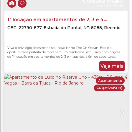
Consulte o Valor
Imóvel para Venda
1ª locação em apartamentos de 2, 3 e 4
quartos, além de coberturas lineares e
CEP: 22790-877
,
Estrada do Pontal
,
N°:
8088
,
Recreio
dos Bandeirantes
,
Rio de Janeiro
,
Rio de Janeiro
,
deslumbrantes, condomínio On The Ocean no
Brasil
Recreio dos Bandeirantes, Rio de Janeiro.
Viva o privilégio de estrear o seu novo lar no The On Ocean. Esta é a
oportunidade perfeita de morar em um residencial exclusivo, com opções
de 1ª locação em apartamentos de 2, 3 e 4 quartos, além de coberturas
lineares e duplex deslumbrantes. Todos os imóveis contam com plantas
modernas, acabamentos de altíssimo padrão, varandas gourmet espaçosas e
Veja mais
uma iluminação natural...
Apartamento
743
(ativa1508)