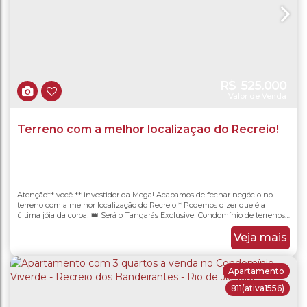
R$
525.000
Valor de Venda
Terreno com a melhor localização do Recreio!
Atenção** você ** investidor da Mega! Acabamos de fechar negócio no
terreno com a melhor localização do Recreio!* Podemos dizer que é a
última jóia da coroa! 👑 Será o Tangarás Exclusive! Condomínio de terrenos
Abriremos venda de poucas unidades,( A PREÇO DE CUSTO )* Antes do pré
lançamento! Metragem a partir de 180m² Localização privilegiada! Uma
Veja mais
quadra da Avenida das...
Apartamento
811
(ativa1556)