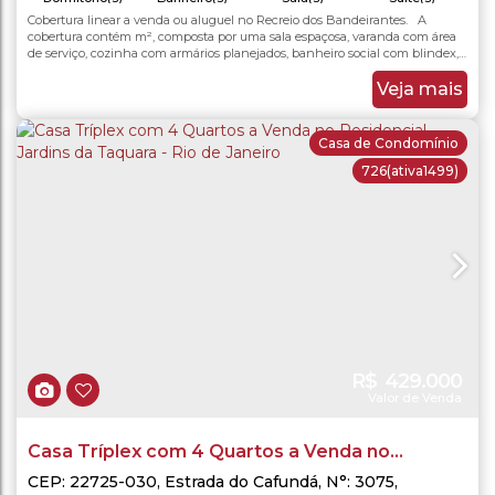
1
Cobertura linear a venda ou aluguel no Recreio dos Bandeirantes. A
56
.48
m²
56
.48
m²
Total:
Útil:
Vaga(s)
cobertura contém m², composta por uma sala espaçosa, varanda com área
de serviço, cozinha com armários planejados, banheiro social com blindex,
um quarto com uma suíte, área externa com espaço gourmet com
churrasqueira. Com direito a uma vaga na garagem. O prédio está
Veja mais
construindo uma piscina e uma sauna. ...
Casa de Condomínio
726
(ativa1499)
R$
429.000
Valor de Venda
Casa Tríplex com 4 Quartos a Venda no
Residencial Jardins da Taquara - Rio de Janeiro
CEP: 22725-030
,
Estrada do Cafundá
,
N°:
3075
,