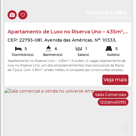
Consulte o Valor
Imóvel para Venda
Apartamento de Luxo no Riserva Uno – 435m², 5
Suítes, 4 Vagas – Barra da Tijuca - Rio de Janeiro
CEP: 22793-081
,
Avenida das Américas
,
N°:
10333
,
Barra da Tijuca
,
Rio de Janeiro
,
Rio de Janeiro
,
Brasil
5
6
1
5
Dormitório(s)
Banheiro(s)
Sala(s)
Suíte(s)
4
Apartamento no Riserva Uno – 435m² | 5 suítes | 4 vagas Apartamento de
435
.00
m²
435
.00
m²
Total:
Útil:
Vaga(s)
luxo no Riserva Uno, um dos empreendimentos mais exclusivos da Barra
da Tijuca. Com 435m², andar médio, é composto por cinco suítes amplas,
todas com armários embutidos, além de varandas fechadas com cortina de
vidro que proporcionam integração e conforto. A sala é espaçosa e conta
Veja mais
com estrutura de telão...
Salas Comerciais
122
(ativa1095)