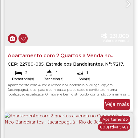
R$
231.000
Valor de Venda
Apartamento com 2 Quartos a Venda no
Condomínio Village Vip - Camorim - Rio de
CEP: 22780-085
,
Estrada dos Bandeirantes
,
N°:
7217
,
Jacarepaguá
,
Rio de Janeiro
,
Rio de Janeiro
,
Brasil
Janeiro
2
1
1
Dormitório(s)
Banheiro(s)
Sala(s)
Apartamento com 48m² à venda no Condomínio Village Vip, em
48
.00
m²
48
.00
m²
Total:
Útil:
Jacarepaguá, ideal para quem busca praticidade e conforto em uma
localização estratégica. O imóvel é bem distribuído, contando com uma sala
aconchegante, cozinha americana que integra os ambientes e otimiza o
espaço, dois quartos e um banheiro social, proporcionando funcionalidade
Veja mais
para o dia a dia. O condomínio oferece uma boa...
Apartamento
800
(ativa1548)