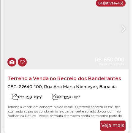
641
(ativa1443)
R$
650.000
Valor de Venda
Terreno a Venda no Recreio dos Bandeirantes
CEP: 22640-100
,
Rua Ana Maria Niemeyer
,
Barra da
Tijuca
,
Rio de Janeiro
,
Rio de Janeiro
,
Brasil
199
.00
m²
199
.00
m²
Total:
Útil:
Terreno a venda em condomínio de casa!! O terreno contém 199m², fica
lozalizado atrpas do condomínio le quartier vert e ao lado do condomínio
Bothanica Nature. Aceita permuta e também aceita carro como parte do
pagamento! VENHA AGENDAR UMA VISITA CONOSCO!!!!!! ENTRE EM
CONTATO COM O NOSSO CORRETOR MARCOS ROCHA 021 97020-0520
Veja mais