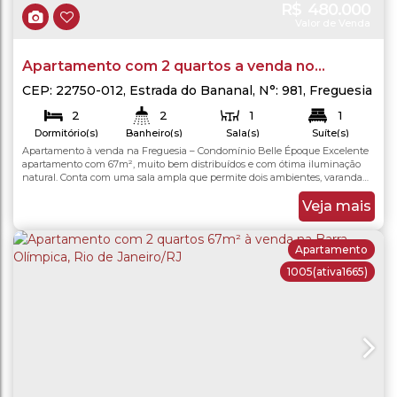
R$
480.000
Valor de Venda
Apartamento com 2 quartos a venda no
Condomínio Belle Epoque - Freguesia - Rio de
CEP: 22750-012
,
Estrada do Bananal
,
N°:
981
,
Freguesia
(Jacarepaguá)
,
Rio de Janeiro
,
Rio de Janeiro
,
Brasil
Janeiro
2
2
1
1
Dormitório(s)
Banheiro(s)
Sala(s)
Suíte(s)
1
Apartamento à venda na Freguesia – Condomínio Belle Époque Excelente
67
.00
m²
Útil:
Vaga(s)
apartamento com 67m², muito bem distribuídos e com ótima iluminação
natural. Conta com uma sala ampla que permite dois ambientes, varanda
arejada, cozinha planejada com armários, área de serviço independente,
banheiro social e 2 quartos, sendo uma suíte. O imóvel está em ótimo estado
Veja mais
de conservação e pronto...
Apartamento
1005
(ativa1665)