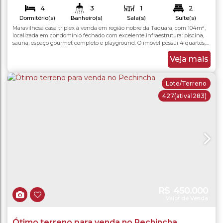
Taquara
,
Rio de Janeiro
,
Rio de Janeiro
,
Brasil
4
3
1
2
Dormitório(s)
Banheiro(s)
Sala(s)
Suíte(s)
2
Maravilhosa casa triplex à venda em região nobre da Taquara, com 104m²,
104
.00
m²
104
.00
m²
Total:
Útil:
Vaga(s)
localizada em condomínio fechado com excelente infraestrutura: piscina,
sauna, espaço gourmet completo e playground. O imóvel possui 4 quartos,
sendo 2 suítes amplas com armários planejados. No 1º pavimento, ampla
sala para dois ambientes com piso quente, ar-condicionado split, armário e
Veja mais
adega em madeira, painel e...
Lote/Terreno
427
(ativa1283)
R$
450.000
Valor de Venda
Ótimo terreno para venda no Pechincha