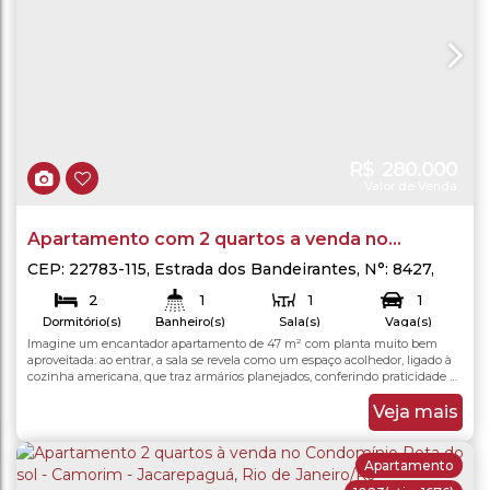
R$
280.000
Valor de Venda
Apartamento com 2 quartos a venda no
Condomínio Neo Bandeirantes - Jacarepaguá -
CEP: 22783-115
,
Estrada dos Bandeirantes
,
N°:
8427
,
Jacarepaguá
,
Rio de Janeiro
,
Rio de Janeiro
,
Brasil
Rio de Janeiro
2
1
1
1
Dormitório(s)
Banheiro(s)
Sala(s)
Vaga(s)
Imagine um encantador apartamento de 47 m² com planta muito bem
47
.00
m²
47
.00
m²
Total:
Útil:
aproveitada: ao entrar, a sala se revela como um espaço acolhedor, ligado à
cozinha americana, que traz armários planejados, conferindo praticidade e
estilo. Logo ao lado, está a lavanderia com tanque, funcional e discreta. O
banheiro social é moderno, com box de vidro blindex e armário embutido —
Veja mais
oferecendo conforto e...
Apartamento