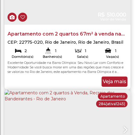
R$
510.000
Valor de Venda
Apartamento com 2 quartos 67m² à venda na
Barra Olímpica, Rio de Janeiro/RJ
CEP: 22775-020
,
Rio de Janeiro
,
Rio de Janeiro
,
Brasil
2
1
1
1
Dormitório(s)
Banheiro(s)
Sala(s)
Vaga(s)
Excelente Oportunidade na Barra Olímpica: Seu Novo Lar com Conforto e
67
.00
m²
67
.00
m²
Total:
Útil:
Modernidade Se você busca morar em uma das regiões que mais cresce e
se valoriza no Rio de Janeiro, este apartamento na Barra Olímpica é a
escolha perfeita. Com uma planta inteligente e muito bem distribuída em
67m², o imóvel oferece o equilíbrio ideal entre praticidade, conforto e
Veja mais
sofisticação para o seu dia a...
Apartamento
284
(ativa1245)