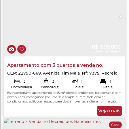
R$
609.000
Valor de Venda
Apartamento com 3 quartos a venda no
Condomínio Viverde - Recreio dos Bandeirantes
CEP: 22790-669
,
Avenida Tim Maia
,
N°:
7375
,
Recreio
dos Bandeirantes
,
Rio de Janeiro
,
Rio de Janeiro
,
- Rio de Janeiro
3
3
1
1
Brasil
Dormitório(s)
Banheiro(s)
Sala(s)
Suíte(s)
1
Este confortável apartamento de 82m² oferece ambientes funcionais e bem
82
.00
m²
Útil:
Vaga(s)
distribuídos, começando por uma sala ampla, climatizada com ar
condicionado split, com espaço para dois ambientes e ótima iluminação
natural. A sala se integra à varanda com vista externa, criando um espaço
agradável para relaxar. A cozinha americana, moderna e prática, conta com
Veja mais
armários planejados e se conecta...
Casa