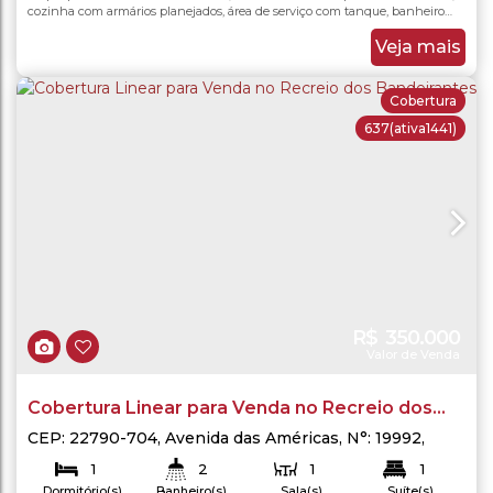
cozinha com armários planejados, área de serviço com tanque, banheiro
social com blindex, 2 quartos, com direito a uma vaga na garagem. O imóvel
é aconchegante e conta com uma estrutura funcional, perfeito para o dia a
Veja mais
dia. O Condomínio Rota do Sol...
Cobertura
637
(ativa1441)
R$
350.000
Valor de Venda
Cobertura Linear para Venda no Recreio dos
Bandeirantes
CEP: 22790-704
,
Avenida das Américas
,
N°:
19992
,
Recreio dos Bandeirantes
,
Rio de Janeiro
,
Rio de
1
2
1
1
Janeiro
,
Brasil
Dormitório(s)
Banheiro(s)
Sala(s)
Suíte(s)