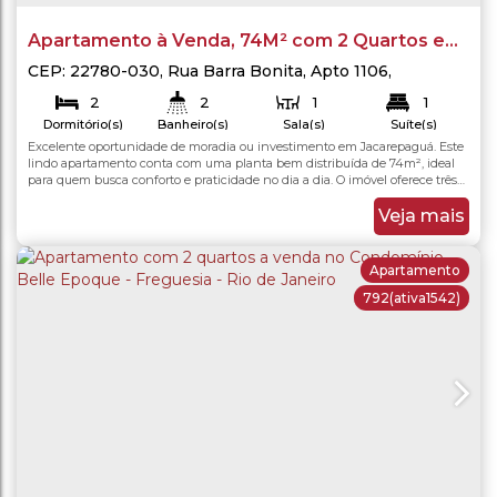
Apartamento à Venda, 74M² com 2 Quartos em
Jacarepaguá no Rio de Janeiro.
CEP: 22780-030
,
Rua Barra Bonita
,
Apto 1106
,
Jacarepaguá
,
Rio de Janeiro
,
Rio de Janeiro
,
Brasil
2
2
1
1
Dormitório(s)
Banheiro(s)
Sala(s)
Suíte(s)
1
Excelente oportunidade de moradia ou investimento em Jacarepaguá. Este
74
.00
m²
74
.00
m²
Total:
Útil:
Vaga(s)
lindo apartamento conta com uma planta bem distribuída de 74m², ideal
para quem busca conforto e praticidade no dia a dia. O imóvel oferece três
quartos arejados, perfeitos para acomodar toda a família ou transformar um
dos cômodos em um funcional escritório para home office. A sala de estar é
Veja mais
ampla e se integra...
Apartamento
792
(ativa1542)