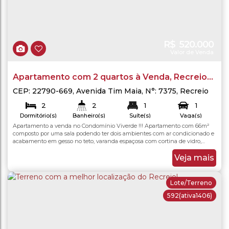
R$
520.000
Valor de Venda
Apartamento com 2 quartos à Venda, Recreio
dos Bandeirantes - Rio de Janeiro
CEP: 22790-669
,
Avenida Tim Maia
,
N°:
7375
,
Recreio
dos Bandeirantes
,
Rio de Janeiro
,
Rio de Janeiro
,
2
2
1
1
Brasil
Dormitório(s)
Banheiro(s)
Suíte(s)
Vaga(s)
Apartamento a venda no Condomínio Viverde !!! Apartamento com 66m²
66
.00
m²
66
.00
m²
66
.00
m²
Total:
Útil:
Terreno:
composto por uma sala podendo ter dois ambientes com ar condicionado e
acabamento em gesso no teto, varanda espaçosa com cortina de vidro,
cozinha americana com armários planejados, área de serviço com tanque e
armários, banheiro social com blindex, dois quartos com armários sendo um
Veja mais
deles com uma suíte. Com direito a uma...
Lote/Terreno
592
(ativa1406)