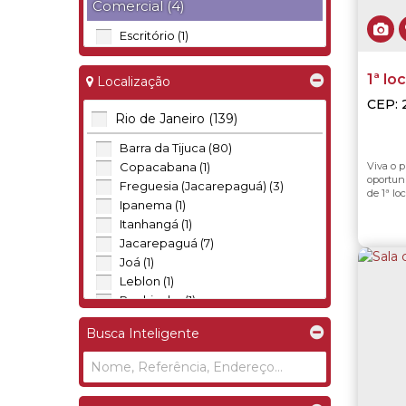
Comercial (4)
Escritório (1)
Loja (2)
Salas Comerciais (1)
1ª lo
Localização
quart
CEP: 
Rural (1)
dos B
Rio de Janeiro (139)
desl
Brasil
Sítio (1)
Recre
Barra da Tijuca (80)
Viva o p
Copacabana (1)
oportun
Freguesia (Jacarepaguá) (3)
de 1ª lo
Ipanema (1)
lineare
moderna
Itanhangá (1)
e uma il
Jacarepaguá (7)
Joá (1)
Leblon (1)
Pechincha (1)
Recreio dos Bandeirantes (39)
Busca Inteligente
Taquara (1)
Vargem Pequena (3)
Angra dos Reis (2)