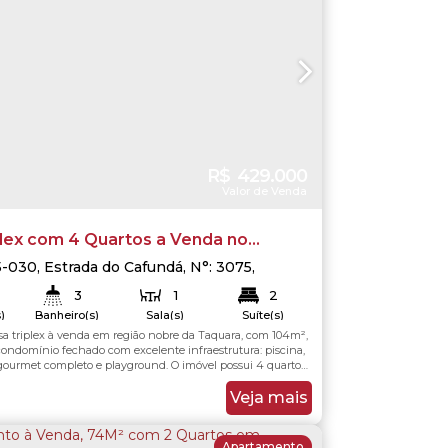
R$
429.000
Valor de Venda
plex com 4 Quartos a Venda no
al Jardins da Taquara - Rio de Janeiro
5-030
,
Estrada do Cafundá
,
N°:
3075
,
io de Janeiro
,
Rio de Janeiro
,
Brasil
3
1
2
)
Banheiro(s)
Sala(s)
Suíte(s)
sa triplex à venda em região nobre da Taquara, com 104m²,
104
.00
m²
104
.00
m²
Total:
Útil:
condomínio fechado com excelente infraestrutura: piscina,
gourmet completo e playground. O imóvel possui 4 quartos,
 amplas com armários planejados. No 1º pavimento, ampla
ambientes com piso quente, ar-condicionado split, armário e
Veja mais
a, painel e...
Apartamento