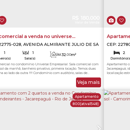
R$
180.000
Valor de Venda
comercial a venda no universe
Apartame
esarial
Condomíni
22775-028
,
AVENIDA ALMIRANTE JÚLIO DE SÁ
CEP: 2278
RENBACH
,
N°:
65
,
Jacarepaguá
,
Rio de Janeiro
,
Jacarepag
Janeiro
1
1
2
e Janeiro
,
Brasil
32
.00
m²
Útil:
eiro(s)
Sala(s)
Dormitório(s
cial no condomínio Universe Empresarial. Sala comercial com
Apartamento c
15930
.10
m²
48
eno:
Total:
heiro privativo, primeira locação. Temos duas
Jacarepaguá, i
 da outra !!!! Condomínio com auditório, salas de
localização es
uecida, sauna, academia de ginastica e com ampla
sala aconchega
 ao shopping metropolitano,
otimiza o espa
Veja mais
tes,...
funcionalidade 
Apartamento
800
(ativa1548)