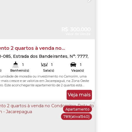
R$
300.000
Valor de Venda
nto 2 quartos à venda no
o Rota do sol - Camorim -
0-085
,
Estrada dos Bandeirantes
,
N°:
7777
,
uá
,
Rio de Janeiro
,
Rio de Janeiro
,
Brasil
uá, Rio de Janeiro/RJ
1
1
1
)
Banheiro(s)
Sala(s)
Vaga(s)
rtunidade de moradia ou investimento no Camorim, uma
.00
m²
50
.00
m²
Útil:
e mais cresce e se valoriza em Jacarepaguá, na Zona Oeste
iro. Este aconchegante apartamento de 2 quartos está
a venda no cobiçado Condomínio Rota do Sol, ideal para
ticidade, segurança e uma infraestrutura de lazer
Veja mais
oda a família. O imóvel possui uma...
Apartamento
789
(ativa1540)