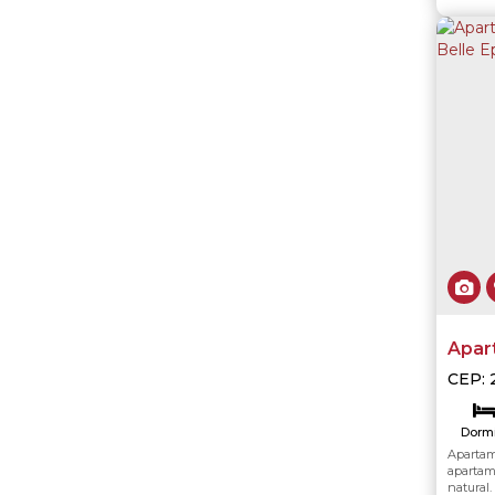
Apar
Condo
CEP: 
Fregu
Jane
Janei
Dormi
Apartam
Va
apartam
natural