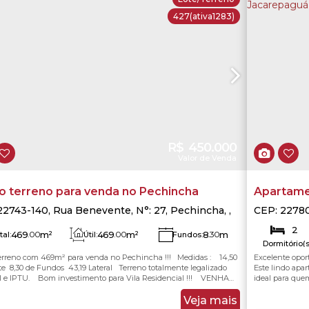
427
(ativa1283)
R$
450.000
Valor de Venda
o terreno para venda no Pechincha
Apartame
em Jacare
22743-140
,
Rua Benevente
,
N°:
27
,
Pechincha
,
CEP: 2278
e Janeiro
,
Rio de Janeiro
,
Brasil
Jacarepag
2
469
.00
m²
469
.00
m²
8
.30
m
tal:
Útil:
Fundos:
Dormitório(s
1
Lado Esquerdo:
erreno com 469m² para venda no Pechincha !!! Medidas : 14,50
Excelente opor
14
.50
m
43
.19
m
rente:
Lado Direito:
43
.19
m
Vaga(s)
te 8,30 de Fundos 43,19 Lateral Terreno totalmente legalizado
Este lindo apa
 e IPTU. Bom investimento para Vila Residencial !!! VENHA
ideal para quem
R UMA VISITA CONOSCO !!!
oferece três qu
transformar u
Veja mais
office. A sala d