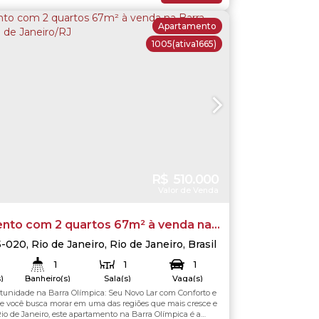
Apartamento
1005
(ativa1665)
R$
510.000
Valor de Venda
nto com 2 quartos 67m² à venda na
mpica, Rio de Janeiro/RJ
5-020
,
Rio de Janeiro
,
Rio de Janeiro
,
Brasil
1
1
1
)
Banheiro(s)
Sala(s)
Vaga(s)
tunidade na Barra Olímpica: Seu Novo Lar com Conforto e
.00
m²
67
.00
m²
Útil:
 você busca morar em uma das regiões que mais cresce e
Rio de Janeiro, este apartamento na Barra Olímpica é a