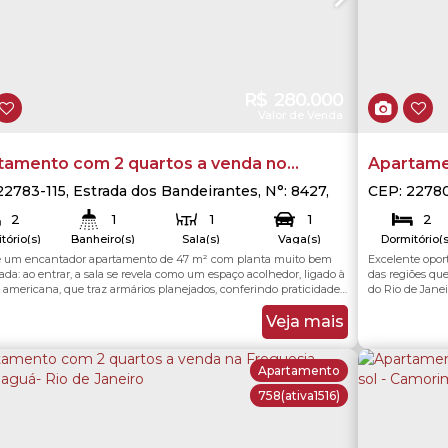
R$
280.000
Valor de Venda
tamento com 2 quartos a venda no
Apartame
omínio Neo Bandeirantes - Jacarepaguá -
Condomíni
22783-115
,
Estrada dos Bandeirantes
,
N°:
8427
,
CEP: 2278
epaguá
,
Rio de Janeiro
,
Rio de Janeiro
,
Brasil
Jacarepag
e Janeiro
Jacarepag
2
1
1
1
2
tório(s)
Banheiro(s)
Sala(s)
Vaga(s)
Dormitório(s
 um encantador apartamento de 47 m² com planta muito bem
Excelente opo
47
.00
m²
47
.00
m²
50
otal:
Útil:
Total:
ada: ao entrar, a sala se revela como um espaço acolhedor, ligado à
das regiões qu
americana, que traz armários planejados, conferindo praticidade
do Rio de Jane
. Logo ao lado, está a lavanderia com tanque, funcional e discreta. O
disponível par
o social é moderno, com box de vidro blindex e armário embutido
quem busca pra
Veja mais
endo conforto e...
completa para t
Apartamento
758
(ativa1516)