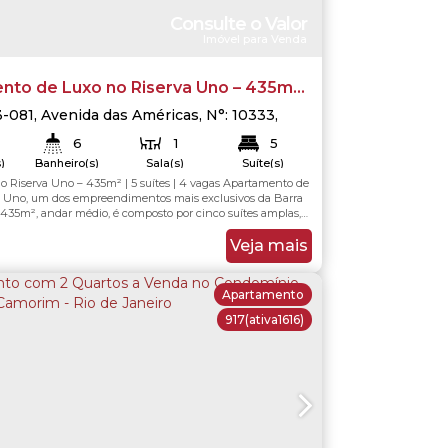
Consulte o Valor
Imóvel para Venda
nto de Luxo no Riserva Uno – 435m²,
4 Vagas – Barra da Tijuca - Rio de
3-081
,
Avenida das Américas
,
N°:
10333
,
juca
,
Rio de Janeiro
,
Rio de Janeiro
,
Brasil
6
1
5
)
Banheiro(s)
Sala(s)
Suíte(s)
 Riserva Uno – 435m² | 5 suítes | 4 vagas Apartamento de
435
.00
m²
435
.00
m²
Total:
Útil:
a Uno, um dos empreendimentos mais exclusivos da Barra
 435m², andar médio, é composto por cinco suítes amplas,
rios embutidos, além de varandas fechadas com cortina
oporcionam integração e conforto. A sala é espaçosa e
Veja mais
tura de telão...
Apartamento
917
(ativa1616)