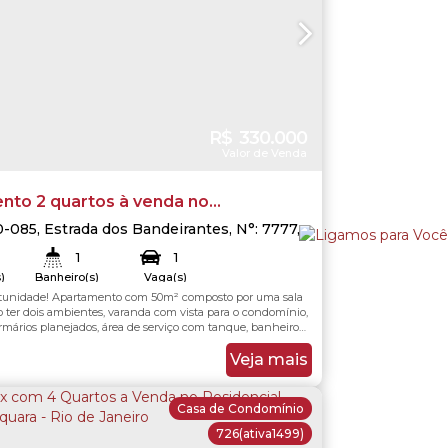
R$
330.000
Valor de Venda
nto 2 quartos à venda no
o Rota do sol - Camorim -
0-085
,
Estrada dos Bandeirantes
,
N°:
7777
,
uá
,
Rio de Janeiro
,
Rio de Janeiro
,
Brasil
gua
1
1
)
Banheiro(s)
Vaga(s)
rtunidade! Apartamento com 50m² composto por uma sala
.00
m²
50
.00
m²
Útil:
ter dois ambientes, varanda com vista para o condomínio,
mários planejados, área de serviço com tanque, banheiro
ndex, 2 quartos, com direito a uma vaga na garagem. O
hegante e conta com uma estrutura funcional, perfeito
Veja mais
a. O Condomínio Rota do Sol...
Casa de Condomínio
726
(ativa1499)