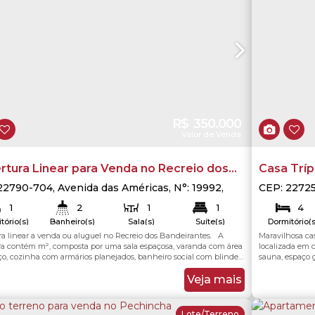
R$
350.000
Valor de Venda
rtura Linear para Venda no Recreio dos
Casa Trí
eirantes
Residenci
22790-704
,
Avenida das Américas
,
N°:
19992
,
CEP: 2272
io dos Bandeirantes
,
Rio de Janeiro
,
Rio de
Taquara
,
R
1
2
1
1
4
ro
,
Brasil
tório(s)
Banheiro(s)
Sala(s)
Suíte(s)
Dormitório(s
1
2
ra linear a venda ou aluguel no Recreio dos Bandeirantes. A
Maravilhosa ca
56
.48
m²
56
.48
m²
Total:
Útil:
ga(s)
Vaga(s)
ra contém m², composta por uma sala espaçosa, varanda com área
localizada em 
ço, cozinha com armários planejados, banheiro social com blindex,
sauna, espaço 
to com uma suíte, área externa com espaço gourmet com
sendo 2 suítes
queira. Com direito a uma vaga na garagem. O prédio está
sala para dois 
Veja mais
ndo uma piscina e uma sauna. ...
adega em madeir
Lote/Terreno