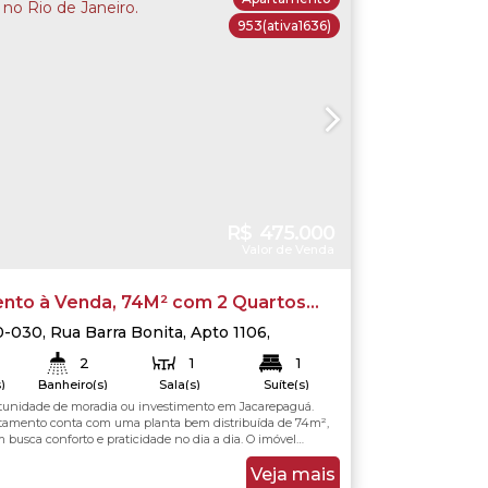
953
(ativa1636)
R$
475.000
Valor de Venda
nto à Venda, 74M² com 2 Quartos
paguá no Rio de Janeiro.
0-030
,
Rua Barra Bonita
,
Apto 1106
,
uá
,
Rio de Janeiro
,
Rio de Janeiro
,
Brasil
2
1
1
)
Banheiro(s)
Sala(s)
Suíte(s)
tunidade de moradia ou investimento em Jacarepaguá.
74
.00
m²
74
.00
m²
Total:
Útil:
rtamento conta com uma planta bem distribuída de 74m²,
 busca conforto e praticidade no dia a dia. O imóvel
artos arejados, perfeitos para acomodar toda a família ou
m dos cômodos em um funcional escritório para home
Veja mais
e estar é ampla e se integra...