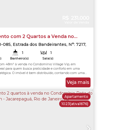
R$
231.000
Valor de Venda
nto com 2 Quartos a Venda no
o Village Vip - Camorim - Rio de
0-085
,
Estrada dos Bandeirantes
,
N°:
7217
,
uá
,
Rio de Janeiro
,
Rio de Janeiro
,
Brasil
1
1
)
Banheiro(s)
Sala(s)
om 48m² à venda no Condomínio Village Vip, em
.00
m²
48
.00
m²
Útil:
deal para quem busca praticidade e conforto em uma
tratégica. O imóvel é bem distribuído, contando com uma
nte, cozinha americana que integra os ambientes e
ço, dois quartos e um banheiro social, proporcionando
Veja mais
para o dia a dia. O condomínio oferece uma boa...
Apartamento
1023
(ativa1676)