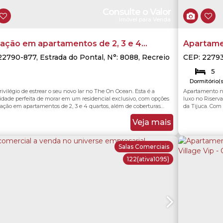
Consulte o Valor
Imóvel para Venda
cação em apartamentos de 2, 3 e 4
Apartame
os, além de coberturas lineares e
5 Suítes, 
22790-877
,
Estrada do Pontal
,
N°:
8088
,
Recreio
CEP: 2279
andeirantes
,
Rio de Janeiro
,
Rio de Janeiro
,
Barra da Ti
umbrantes, condomínio On The Ocean no
Janeiro
5
io dos Bandeirantes, Rio de Janeiro.
Dormitório(s
4
rivilégio de estrear o seu novo lar no The On Ocean. Esta é a
Apartamento no
Vaga(s)
idade perfeita de morar em um residencial exclusivo, com opções
luxo no Riserv
cação em apartamentos de 2, 3 e 4 quartos, além de coberturas
da Tijuca. Com
s e duplex deslumbrantes. Todos os imóveis contam com plantas
todas com armá
s, acabamentos de altíssimo padrão, varandas gourmet espaçosas
de vidro que pr
Veja mais
uminação natural...
conta com estru
Salas Comerciais
122
(ativa1095)