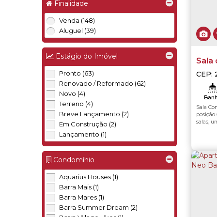
Finalidade
Pontal (Cunhambebe) (1)
Portogalo (1)
Venda (148)
Aluguel (39)
Estágio do Imóvel
Sala 
empr
Pronto (63)
CEP: 
BIER
Renovado / Reformado (62)
Rio d
Novo (4)
Banh
Terreno (4)
Sala Comer
Terr
Breve Lançamento (2)
posição sol da manhã, ban
salas, uma ao lado
Em Construção (2)
reuniões, piscina aq
Lançamento (1)
área interna. Localização privilegiada próximo
restauran
Condomínio
Aquarius Houses (1)
Barra Mais (1)
Barra Mares (1)
Barra Summer Dream (2)