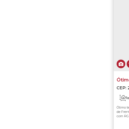
Vivendas do sol (1)
Viverde (3)
WaterWays (11)
Ótim
CEP: 
Rio d
To
Ótimo t
F
de Fren
com RGI
AGENDA