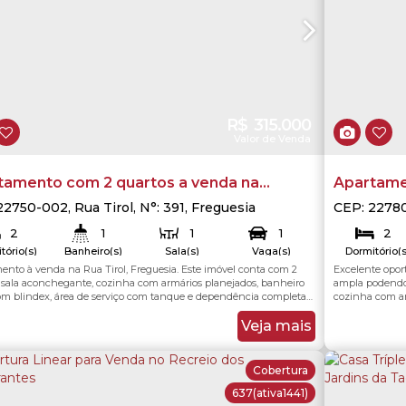
R$
315.000
Valor de Venda
tamento com 2 quartos a venda na
Apartame
esia - Jacarepaguá- Rio de Janeiro
Condomíni
22750-002
,
Rua Tirol
,
N°:
391
,
Freguesia
CEP: 2278
repaguá)
,
Rio de Janeiro
,
Rio de Janeiro
,
Brasil
Jacarepag
Jacarepa
2
1
1
1
2
tório(s)
Banheiro(s)
Sala(s)
Vaga(s)
Dormitório(s
ento à venda na Rua Tirol, Freguesia. Este imóvel conta com 2
Excelente opo
62
.00
m²
62
.00
m²
50
otal:
Útil:
Total:
, sala aconchegante, cozinha com armários planejados, banheiro
ampla podendo 
com blindex, área de serviço com tanque e dependência completa
cozinha com ar
onários. Possui ainda uma vaga de garagem e recebe sol passante,
social com bli
ndo luminosidade e boa ventilação natural. O condomínio oferece
imóvel é aconc
Veja mais
 24 horas, espaço gourmet...
para o dia a di
Cobertura
637
(ativa1441)