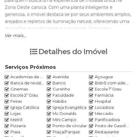
para quem busca uma experiência de moradia única na
Zona Oeste carioca. Com uma planta inteligente e
generosa, o imóvel destaca-se por seus ambientes amplos,
arejados e repletos de iluminação natural, oferecendo uma
atmosfera aconchegante e sofisticada. O primeiro
pavimento impressiona com um imenso salão
Ver mais...
multiambiente, perfeitamente integrado a uma varanda
gourmet fechada com cortina de vidro, estendendo-se para
Detalhes do Imóvel
um terraço privativo espetacular que conta com piscina
com deck de madeira, sauna e churrasqueira, criando o
Serviços Próximos
cenário ideal para receber amigos e familiares com total
Academias de ginástica
Avenida
Açougue
privacidade e vista livre. Na área íntima, as suítes espaçosas
Banca de revistas
Banco
Bistrô com adega
possuem acabamentos de altíssimo padrão, closets
Cinemas
Cursinho
Escola 1º Grau
planejados e banheiros modernos, garantindo o máximo de
Escola 2º Grau
Faculdade
Farmácia
privacidade e descanso. A cozinha, totalmente planejada
Feiras
Habibs
Hospital
com armários modernos de excelente qualidade, conecta-
Igreja Católica
Igreja Evangélica
Locadora
se a uma área de serviço completa e independente. Além
Lojas
Mc Donalds
Mercado
de todos os atributos internos do imóvel, o morador
Metrô
Mini Campo
Panificadora
Pizzaria
Ponto de circular
Posto de Gasolina
desfruta da infraestrutura incomparável de um verdadeiro
Praia
Praça/Parque
Restaurante
condomínio clube, dispondo de segurança 24 horas com