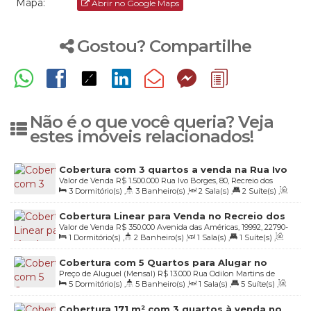
Mapa:
Abrir no Google Maps
Gostou? Compartilhe
Não é o que você queria? Veja
estes imóveis relacionados!
Cobertura com 3 quartos a venda na Rua Ivo
Valor de Venda
R$
1.500.000
Rua Ivo Borges, 80, Recreio dos
Borges no Recreio dos Bandeirantes
3
Dormitório(s)
,
3
Banheiro(s)
,
2
Sala(s)
,
2
Suíte(s)
,
Bandeirantes, 22790-440, Recreio dos Bandeirantes, Rio de
Total:
201
.00
m²
,
2
Vaga(s)
,
Útil:
201
.00
m²
Janeiro, Rio de Janeiro, Brasil
Cobertura Linear para Venda no Recreio dos
Valor de Venda
R$
350.000
Avenida das Américas, 19992, 22790-
Bandeirantes
1
Dormitório(s)
,
2
Banheiro(s)
,
1
Sala(s)
,
1
Suíte(s)
,
704, Recreio dos Bandeirantes, Rio de Janeiro, Rio de Janeiro,
Total:
56
.48
m²
,
1
Vaga(s)
,
Útil:
56
.48
m²
Brasil
Cobertura com 5 Quartos para Alugar no
Preço de Aluguel (Mensal)
R$
13.000
Rua Odilon Martins de
Recreio dos Bandeirantes - Rio de Janeiro
5
Dormitório(s)
,
5
Banheiro(s)
,
1
Sala(s)
,
5
Suíte(s)
,
Andrade, 542, 22790-230, Recreio dos Bandeirantes, Rio de
Total:
450
.00
m²
,
3
Vaga(s)
,
Útil:
450
.00
m²
Janeiro, Rio de Janeiro, Brasil
Cobertura 171 m² com 3 quartos à venda no