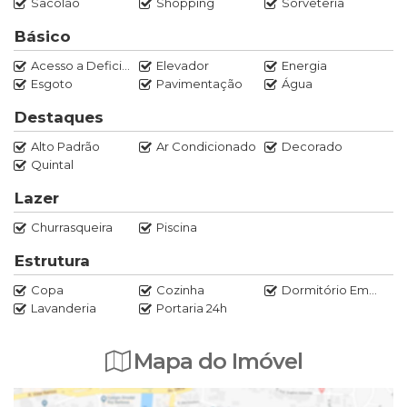
Sacolão
Shopping
Sorveteria
controle de acesso rigoroso, clube privativo com quadras de
tênis, campos de futebol, academia moderna, complexo
Básico
aquático, salões de festas, SPA e boliche, tudo isso a poucos
Acesso a Deficientes
Elevador
Energia
minutos das mais belas praias do Recreio, de shoppings
Esgoto
Pavimentação
Água
centers, colégios de alto padrão e do farto comércio da
região.
Destaques
Alto Padrão
Ar Condicionado
Decorado
Agende sua visita conosco.
Quintal
Lazer
Marcos Rocha
21 97020-0520
Churrasqueira
Piscina
Estrutura
Copa
Cozinha
Dormitório Empregada
Lavanderia
Portaria 24h
Mapa do Imóvel