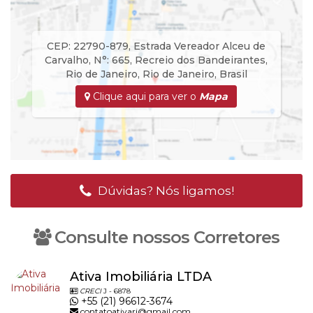
CEP: 22790-879
,
Estrada Vereador Alceu de
Carvalho
,
N°:
665
,
Recreio dos Bandeirantes
,
Rio de Janeiro
,
Rio de Janeiro
,
Brasil
Clique aqui para ver o
Mapa
Dúvidas? Nós ligamos!
Consulte nossos Corretores
Ativa Imobiliária LTDA
CRECI
J - 6878
+55 (21) 96612-3674
contatoativarj@gmail.com