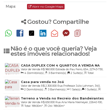
Mapa:
Abrir no Google Maps
Gostou? Compartilhe
Não é o que você queria? Veja
estes imóveis relacionados!
CASA DUPLEX COM 4 QUARTOS A VENDA NA
Valor de Venda
R$
960.000
Estrada do Pau Ferro, 654, 22743-730,
FREGUESIA
4
Dormitório(s)
,
3
Banheiro(s)
,
2
Suíte(s)
,
Total:
Freguesia (Jacarepaguá), Rio de Janeiro, Rio de Janeiro, Brasil
119
.00
m²
,
4
Vaga(s)
,
Útil:
119
.00
m²
Casa para venda no Joá
Valor de Venda
R$
2.300.000
Rua Professor Júlio Lohman, 340,
2
Dormitório(s)
,
3
Banheiro(s)
,
1
Sala(s)
,
1
Suíte(s)
,
22611-170, Joá, Rio de Janeiro, Rio de Janeiro, Brasil
Total:
206
.00
m²
,
2
Vaga(s)
,
Útil:
206
.00
m²
Terreno a Venda no Recreio dos Bandeirantes
Valor de Venda
R$
650.000
Rua Ana Maria Niemeyer, 22640-100,
Total:
199
.00
m²
,
Útil:
199
.00
m²
Barra da Tijuca, Rio de Janeiro, Rio de Janeiro, Brasil