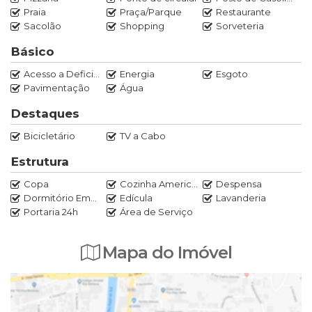
infraestrutura da Barra da Tijuca.
Praia
Praça/Parque
Restaurante
Sacolão
Shopping
Sorveteria
Agende uma visita conosco.
Básico
Marcos Rocha
Acesso a Deficientes
Energia
Esgoto
21 97020-0520
Pavimentação
Água
Destaques
Bicicletário
TV a Cabo
Estrutura
Copa
Cozinha Americana
Despensa
Dormitório Empregada
Edícula
Lavanderia
Portaria 24h
Área de Serviço
Mapa do Imóvel