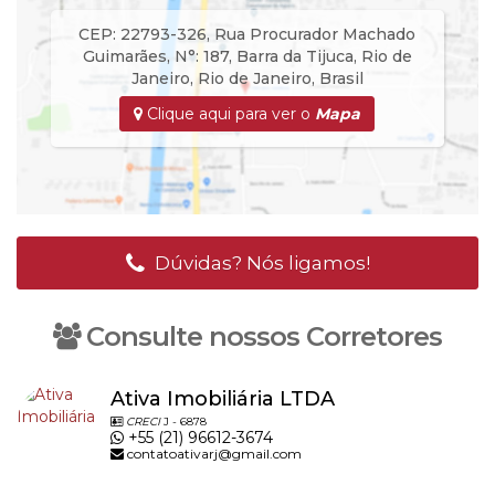
CEP: 22793-326
,
Rua Procurador Machado
Guimarães
,
N°:
187
,
Barra da Tijuca
,
Rio de
Janeiro
,
Rio de Janeiro
,
Brasil
Clique aqui para ver o
Mapa
Dúvidas? Nós ligamos!
Consulte nossos Corretores
Ativa Imobiliária LTDA
CRECI
J - 6878
+55 (21) 96612-3674
contatoativarj@gmail.com