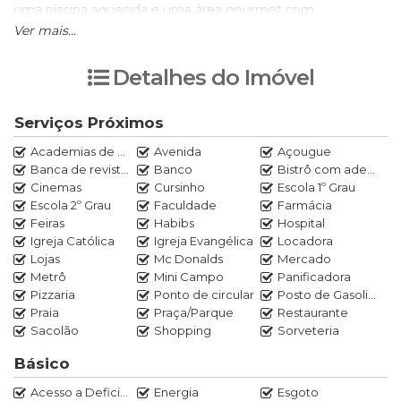
uma piscina aquecida e uma área gourmet com
churrasqueira e forno de pizza.
Ver mais...
Condomínio com portaria 24 Horas e lazer composto por
Detalhes do Imóvel
piscina, sauna e área gourmet com churrasqueira.
Serviços Próximos
Laudêmio - R$18.930,00
Academias de ginástica
Avenida
Açougue
Banca de revistas
Banco
Bistrô com adega
VENHA AGENDAR UMA VISITA CONOSCO !!!
Cinemas
Cursinho
Escola 1º Grau
Escola 2º Grau
Faculdade
Farmácia
Feiras
Habibs
Hospital
Igreja Católica
Igreja Evangélica
Locadora
Lojas
Mc Donalds
Mercado
Metrô
Mini Campo
Panificadora
Pizzaria
Ponto de circular
Posto de Gasolina
Praia
Praça/Parque
Restaurante
Sacolão
Shopping
Sorveteria
Básico
Acesso a Deficientes
Energia
Esgoto