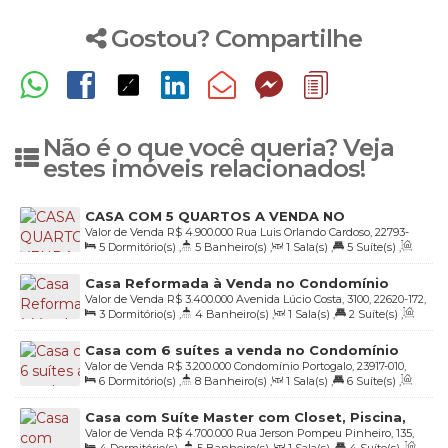
Gostou? Compartilhe
Não é o que você queria? Veja
estes imóveis relacionados!
CASA COM 5 QUARTOS A VENDA NO
Valor de Venda
R$
4.900.000
Rua Luis Orlando Cardoso, 22793-
CONDOMINIO INTERLAGOS DE ITAUNA
5
Dormitório(s)
,
5
Banheiro(s)
,
1
Sala(s)
,
5
Suíte(s)
,
320, Barra da Tijuca, Rio de Janeiro, Rio de Janeiro, Brasil
Total:
425
.00
m²
,
6
Vaga(s)
,
Útil:
425
.00
m²
Casa Reformada à Venda no Condomínio
Valor de Venda
R$
3.400.000
Avenida Lúcio Costa, 3100, 22620-172,
Vivendas da Barra – 3 Quartos, 2 Suítes e
3
Dormitório(s)
,
4
Banheiro(s)
,
1
Sala(s)
,
2
Suíte(s)
,
Barra da Tijuca, Rio de Janeiro, Rio de Janeiro, Brasil
Espaço Gourmet
Total:
257
.00
m²
,
2
Vaga(s)
,
Útil:
257
.00
m²
Casa com 6 suítes a venda no Condomínio
Valor de Venda
R$
3.200.000
Condomínio Portogalo, 23917-010,
Porto Galo em Angra dos Reis - Angra dos
6
Dormitório(s)
,
8
Banheiro(s)
,
1
Sala(s)
,
6
Suíte(s)
,
Portogalo, Angra dos Reis, Rio de Janeiro, Brasil
Reis
Total:
1200
.00
m²
,
4
Vaga(s)
,
Útil:
400
.00
m²
Casa com Suíte Master com Closet, Piscina,
Valor de Venda
R$
4.700.000
Rua Jerson Pompeu Pinheiro, 135,
Sauna Á Venda na Barra da Tijuca/Rj