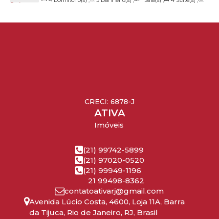
4
Dormitório(s)
,
5
Banheiro(s)
,
1
Sala(s)
,
4
Suíte(s)
,
22793-317, Barra da Tijuca, Rio de Janeiro, Rio de Janeiro, Brasil
Total:
487
.75
m²
,
4
Vaga(s)
,
Útil:
445
.58
~ 445
.68
m²
CRECI: 6878-J
ATIVA
Imóveis
(21) 99742-5899
(21) 97020-0520
(21) 99949-1196
21 99498-8362
contatoativarj@gmail.com
Avenida Lúcio Costa
,
4600
,
Loja 11A
,
Barra
da Tijuca
,
Rio de Janeiro
,
RJ
,
Brasil