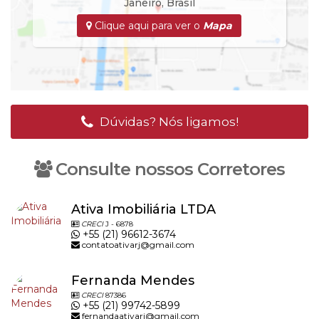
Janeiro
,
Brasil
Clique aqui para ver o
Mapa
Dúvidas? Nós ligamos!
Consulte nossos Corretores
Ativa Imobiliária LTDA
CRECI
J - 6878
+55 (21) 96612-3674
contatoativarj@gmail.com
Fernanda Mendes
CRECI
87386
+55 (21) 99742-5899
fernandaativarj@gmail.com