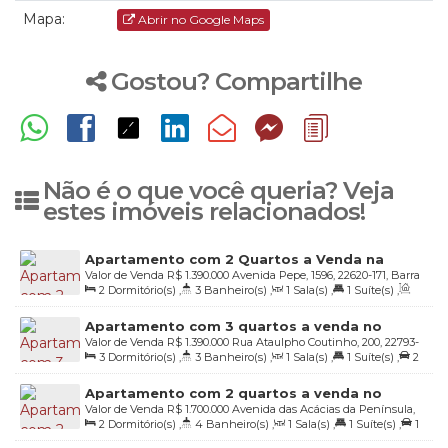
Mapa:
Abrir no Google Maps
Gostou? Compartilhe
Não é o que você queria? Veja
estes imóveis relacionados!
Apartamento com 2 Quartos a Venda na
Valor de Venda
R$
1.390.000
Avenida Pepe, 1596, 22620-171, Barra
Avenida do Pepê
2
Dormitório(s)
,
3
Banheiro(s)
,
1
Sala(s)
,
1
Suíte(s)
,
da Tijuca, Rio de Janeiro, Rio de Janeiro, Brasil
Total:
82
.00
m²
,
2
Vaga(s)
,
Útil:
82
.00
m²
Apartamento com 3 quartos a venda no
Valor de Venda
R$
1.390.000
Rua Ataulpho Coutinho, 200, 22793-
Condomínio Mandala - Barra da Tijuca - Rio de
3
Dormitório(s)
,
3
Banheiro(s)
,
1
Sala(s)
,
1
Suíte(s)
,
2
520, Barra da Tijuca, Rio de Janeiro, Rio de Janeiro, Brasil
Janeiro
Vaga(s)
,
Útil:
101
.00
m²
Apartamento com 2 quartos a venda no
Valor de Venda
R$
1.700.000
Avenida das Acácias da Península,
Green Lake - Península - Barra da Tijuca - Rio
2
Dormitório(s)
,
4
Banheiro(s)
,
1
Sala(s)
,
1
Suíte(s)
,
1
150, 22776-000, Barra da Tijuca, Rio de Janeiro, Rio de Janeiro,
de Janeiro
Vaga(s)
,
Útil:
100
.00
m²
Brasil