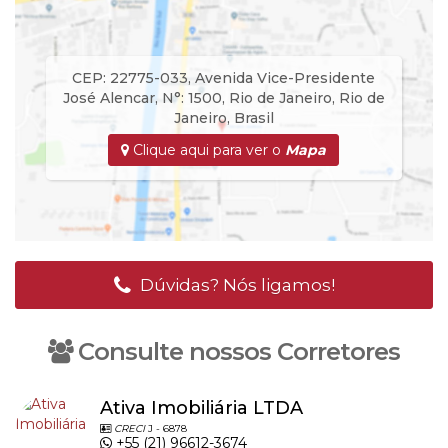
CEP: 22775-033
,
Avenida Vice-Presidente
José Alencar
,
N°:
1500
,
Rio de Janeiro
,
Rio de
Janeiro
,
Brasil
Clique aqui para ver o
Mapa
Dúvidas? Nós ligamos!
Consulte nossos Corretores
Ativa Imobiliária LTDA
CRECI
J - 6878
+55 (21) 96612-3674