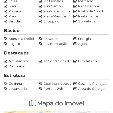
Lojas
Mc Donalds
Mercado
assistentes Alexa integradas, controlando iluminação, três
Metrô
Mini Campo
Panificadora
persianas automatizadas e outros dispositivos. Dispõe ainda
Pizzaria
Ponto de circular
Posto de Gasolina
de sistema de câmeras com acesso via aplicativo, fechadura
Praia
Praça/Parque
Restaurante
eletrônica e diversos itens de conforto e praticidade, como
Sacolão
Shopping
Sorveteria
máquina de gelo e um quarto de hóspedes diferenciado
Básico
com cama de massagem.
O imóvel possui quatro quartos, sendo um deles adaptado
Acesso a Deficientes
Elevador
Energia
como despensa, além de três banheiros. Com um projeto
Esgoto
Pavimentação
Água
moderno e funcional, este apartamento é ideal para quem
Destaques
busca sofisticação, tecnologia e uma experiência completa
de moradia em um dos condomínios mais completos da
Alto Padrão
Ar Condicionado
Bicicletário
região.
Decorado
Venha agendar uma visita conosco!!
Estrutura
Entre em contato com o nosso corretor Marcos Rocha 021
97020-0520.
Cozinha
Cozinha Independente
Cozinha Planejada
Lavanderia
Portaria 24h
Área de Serviço
Mapa do Imóvel