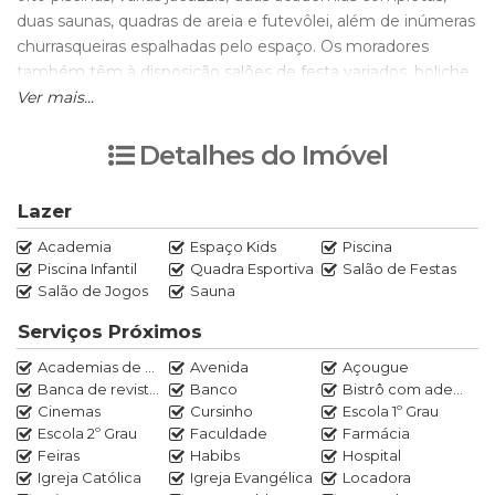
duas saunas, quadras de areia e futevôlei, além de inúmeras
churrasqueiras espalhadas pelo espaço. Os moradores
também têm à disposição salões de festa variados, boliche,
salão de beleza, padaria, restaurante, sala de música
Ver mais...
totalmente equipada, sala de jogos, sala de dança, espaço
para lutas e até sala de treinamento funcional. Para maior
Detalhes do Imóvel
comodidade, o condomínio oferece transporte para praia,
shopping, metrô e barca, além de contar com um sistema
Lazer
de segurança reforçado e cinco elevadores para melhor
Academia
Espaço Kids
Piscina
circulação.
Piscina Infantil
Quadra Esportiva
Salão de Festas
O apartamento, totalmente reformado e mobiliado,
Salão de Jogos
Sauna
impressiona pelo alto nível de acabamento e tecnologia.
Conta com uma ampla sala dividida em três ambientes —
Serviços Próximos
cafeteria, estar com TV e sala de jantar — equipada com
Academias de ginástica
Avenida
Açougue
uma TV OLED de 65 polegadas e um sofá de três metros
Banca de revistas
Banco
Bistrô com adega
com três motores de regulagem. A climatização é
Cinemas
Cursinho
Escola 1º Grau
garantida por quatro aparelhos de ar-condicionado, sendo
Escola 2º Grau
Faculdade
Farmácia
três de 12.000 BTUs inverter e um de 36.000 BTUs na sala.
Feiras
Habibs
Hospital
Totalmente automatizado, o imóvel possui quatro
Igreja Católica
Igreja Evangélica
Locadora