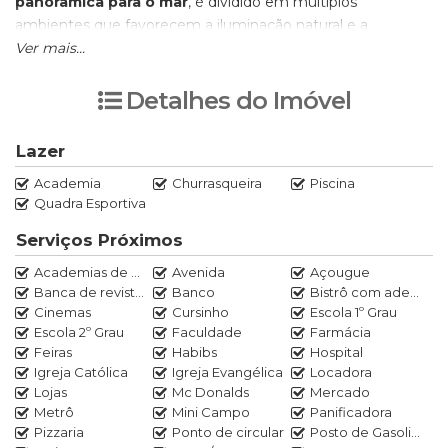
panorâmica para o mar
, é dividido em múltiplos
ambientes que favorecem a iluminação natural e a
ventilação cruzada. A cozinha planejada com ilha, a
Ver mais...
dependência completa e o acabamento impecável em
materiais nobres, como o marmoglass, reforçam o padrão
Detalhes do Imóvel
de excelência deste imóvel "pé na areia".
Lazer
Agende uma visita conosco.
Academia
Churrasqueira
Piscina
Marcos Rocha (21) 97020-0520
Quadra Esportiva
Serviços Próximos
Academias de ginástica
Avenida
Açougue
Banca de revistas
Banco
Bistrô com adega
Cinemas
Cursinho
Escola 1º Grau
Escola 2º Grau
Faculdade
Farmácia
Feiras
Habibs
Hospital
Igreja Católica
Igreja Evangélica
Locadora
Lojas
Mc Donalds
Mercado
Metrô
Mini Campo
Panificadora
Pizzaria
Ponto de circular
Posto de Gasolina