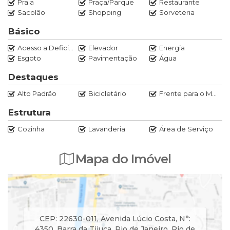
Praia
Praça/Parque
Restaurante
Sacolão
Shopping
Sorveteria
Básico
Acesso a Deficientes
Elevador
Energia
Esgoto
Pavimentação
Água
Destaques
Alto Padrão
Bicicletário
Frente para o Mar
Estrutura
Cozinha
Lavanderia
Área de Serviço
Mapa do Imóvel
CEP: 22630-011
,
Avenida Lúcio Costa
,
N°:
4350
,
Barra da Tijuca
,
Rio de Janeiro
,
Rio de