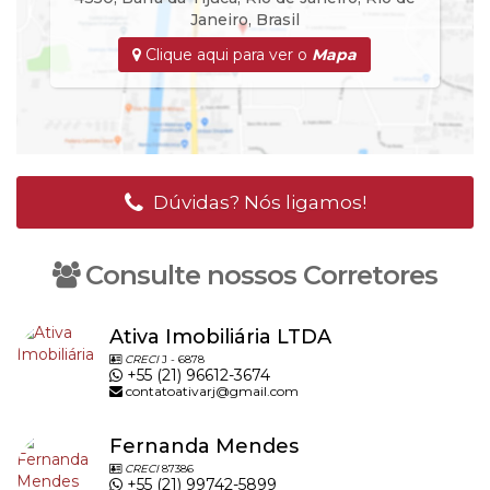
Janeiro
,
Brasil
Clique aqui para ver o
Mapa
Dúvidas? Nós ligamos!
Consulte nossos Corretores
Ativa Imobiliária LTDA
CRECI
J - 6878
+55 (21) 96612-3674
contatoativarj@gmail.com
Fernanda Mendes
CRECI
87386
+55 (21) 99742-5899