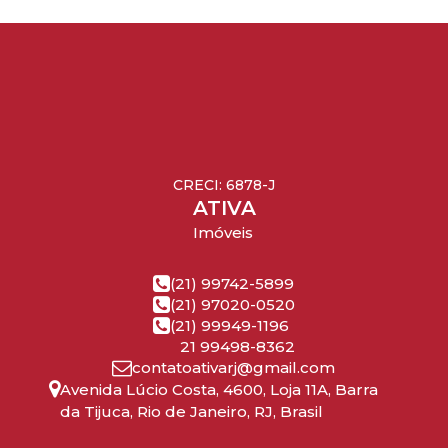
CRECI: 6878-J
ATIVA
Imóveis
(21) 99742-5899
(21) 97020-0520
(21) 99949-1196
21 99498-8362
contatoativarj@gmail.com
Avenida Lúcio Costa
,
4600
,
Loja 11A
,
Barra
da Tijuca
,
Rio de Janeiro
,
RJ
,
Brasil