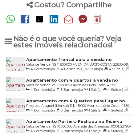
Gostou? Compartilhe
Não é o que você queria? Veja
estes imóveis relacionados!
Apartamento frontal para a venda no
Valor de Venda
R$
11.800.000
AVENIDA LÚCIO COSTA, 22630-011,
condomínio Les Résidences de Mônaco
4
Dormitório(s)
,
4
Banheiro(s)
,
2
Sala(s)
,
4
Suíte(s)
,
Barra da Tijuca, Rio de Janeiro, Rio de Janeiro, Brasil
Total:
400
.00
m²
,
4
Vaga(s)
,
Útil:
400
.00
m²
Apartamento com 4 quartos a venda no
Valor de Venda
R$
11.000.000
Avenida Lúcio Costa, 4270,
Condomínio Cyano na Barra da Tijuca
4
Dormitório(s)
,
5
Banheiro(s)
,
1
Sala(s)
,
4
Suíte(s)
,
Condomínio Cyano Exclusive Residence, 22630-011, Barra da
Total:
385
.00
m²
,
4
Vaga(s)
,
Útil:
385
.00
m²
Tijuca, Rio de Janeiro, Rio de Janeiro, Brasil
Apartamento com 4 Quartos para Lugar no
Preço de Aluguel (Mensal)
R$
45.000
Avenida Lúcio Costa, 4350,
Condomínio Mônaco
4
Dormitório(s)
,
6
Banheiro(s)
,
1
Sala(s)
,
4
Suíte(s)
,
22630-011, Barra da Tijuca, Rio de Janeiro, Rio de Janeiro, Brasil
Total:
392
.00
m²
,
4
Vaga(s)
,
Útil:
392
.00
m²
Apartamento Porteira Fechada no Riserva
Valor de Venda
R$
10.700.000
Avenida das Américas, 10001, 22793-
Golf, 4 Suítes e Vista Deslumbrante
4
Dormitório(s)
,
6
Banheiro(s)
,
1
Sala(s)
,
4
Suíte(s)
,
082, Barra da Tijuca, Rio de Janeiro, Rio de Janeiro, Brasil
Total:
381
.00
m²
,
3
Vaga(s)
,
Útil:
381
.00
m²