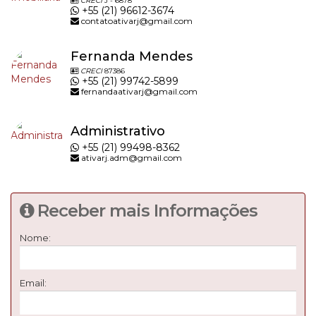
CRECI
J - 6878
+55 (21) 96612-3674
contatoativarj@gmail.com
Fernanda Mendes
CRECI
87386
+55 (21) 99742-5899
fernandaativarj@gmail.com
Administrativo
+55 (21) 99498-8362
ativarj.adm@gmail.com
Receber mais Informações
Nome:
Email: