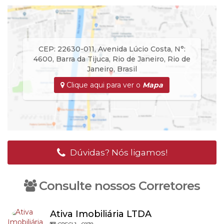
CEP: 22630-011
,
Avenida Lúcio Costa
,
N°:
4600
,
Barra da Tijuca
,
Rio de Janeiro
,
Rio de
Janeiro
,
Brasil
Clique aqui para ver o
Mapa
Dúvidas? Nós ligamos!
Consulte nossos Corretores
Ativa Imobiliária LTDA