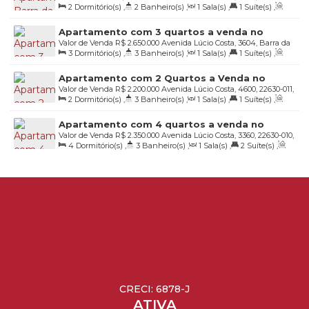
2
Dormitório(s)
,
2
Banheiro(s)
,
1
Sala(s)
,
1
Suíte(s)
,
Condomínio WaterWays, 22630-011, Barra da Tijuca, Rio de
Total:
103
.00
m²
,
2
Vaga(s)
,
Útil:
103
.00
m²
Janeiro, Rio de Janeiro, Brasil
Apartamento com 3 quartos a venda no
Valor de Venda
R$
2.650.000
Avenida Lúcio Costa, 3604, Barra da
Condomínio Barra summer dream na Barra da
3
Dormitório(s)
,
3
Banheiro(s)
,
1
Sala(s)
,
1
Suíte(s)
,
Tijuca, 22630-010, Barra da Tijuca, Rio de Janeiro, Rio de Janeiro,
tijuca
Total:
140
.00
m²
,
2
Vaga(s)
,
Útil:
140
.00
m²
Brasil
Apartamento com 2 Quartos a Venda no
Valor de Venda
R$
2.200.000
Avenida Lúcio Costa, 4600, 22630-011,
Condomínio Waterways - Barra da Tijuca
2
Dormitório(s)
,
3
Banheiro(s)
,
1
Sala(s)
,
1
Suíte(s)
,
Barra da Tijuca, Rio de Janeiro, Rio de Janeiro, Brasil
Total:
103
.00
m²
,
2
Vaga(s)
,
Útil:
103
.00
m²
Apartamento com 4 quartos a venda no
Valor de Venda
R$
2.350.000
Avenida Lúcio Costa, 3360, 22630-010,
Condomínio Palais de Nice - Barra da Tijuca -
4
Dormitório(s)
,
3
Banheiro(s)
,
1
Sala(s)
,
2
Suíte(s)
,
Barra da Tijuca, Rio de Janeiro, Rio de Janeiro, Brasil
Rio de Janeiro
Total:
138
.00
m²
,
2
Vaga(s)
,
Útil:
138
.00
m²
CRECI: 6878-J
ATIVA