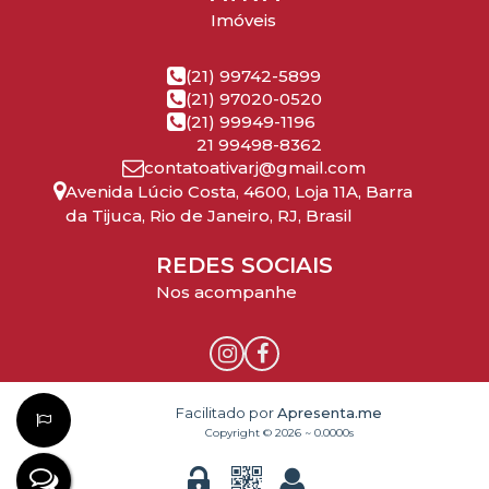
Imóveis
(21) 99742-5899
(21) 97020-0520
(21) 99949-1196
21 99498-8362
contatoativarj@gmail.com
Avenida Lúcio Costa
,
4600
,
Loja 11A
,
Barra
da Tijuca
,
Rio de Janeiro
,
RJ
,
Brasil
REDES SOCIAIS
Nos acompanhe
Facilitado por
Apresenta.me
Copyright © 2026 ~ 0.0000s