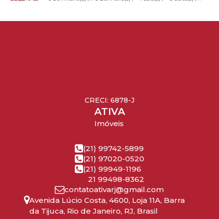
Braga, 250, 22793-105, Barra da Tijuca, Rio de Janeiro, Rio de
Rio de Janeiro
Total:
227
.00
m²
,
3
Vaga(s)
,
Útil:
227
.00
m²
Janeiro, Brasil
CRECI: 6878-J
ATIVA
Imóveis
(21) 99742-5899
(21) 97020-0520
(21) 99949-1196
21 99498-8362
contatoativarj@gmail.com
Avenida Lúcio Costa
,
4600
,
Loja 11A
,
Barra
da Tijuca
,
Rio de Janeiro
,
RJ
,
Brasil