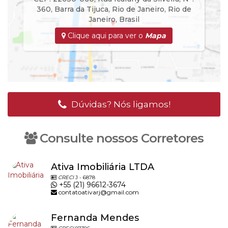
360
,
Barra da Tijuca
,
Rio de Janeiro
,
Rio de
Janeiro
,
Brasil
Clique aqui para ver o
Mapa
Dúvidas? Nós ligamos!
Consulte nossos Corretores
Ativa Imobiliária LTDA
CRECI
J - 6878
+55 (21) 96612-3674
contatoativarj@gmail.com
Fernanda Mendes