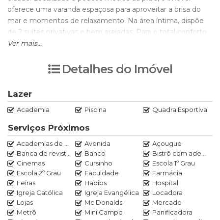
oferece uma varanda espaçosa para aproveitar a brisa do
mar e momentos de relaxamento. Na área íntima, dispõe
de 2 suítes privativas e bem arejadas. Para o total conforto
da sua família, o apartamento conta com 3 vagas de
Ver mais...
garagem. O condomínio oferece uma excelente piscina,
perfeita para os dias de lazer e descanso sem precisar sair
Detalhes do Imóvel
de casa.
Lazer
Agende uma visita conosco.
Academia
Piscina
Quadra Esportiva
Marcos Rocha
Serviços Próximos
21 97020-0520
Academias de ginástica
Avenida
Açougue
Banca de revistas
Banco
Bistrô com adega
Cinemas
Cursinho
Escola 1º Grau
Escola 2º Grau
Faculdade
Farmácia
Feiras
Habibs
Hospital
Igreja Católica
Igreja Evangélica
Locadora
Lojas
Mc Donalds
Mercado
Metrô
Mini Campo
Panificadora