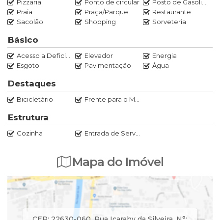
Pizzaria
Ponto de circular
Posto de Gasolina
Praia
Praça/Parque
Restaurante
Sacolão
Shopping
Sorveteria
Básico
Acesso a Deficientes
Elevador
Energia
Esgoto
Pavimentação
Água
Destaques
Bicicletário
Frente para o Mar
Estrutura
Cozinha
Entrada de Serviço
Mapa do Imóvel
CEP: 22630-060
,
Rua Icarahy da Silveira
,
N°: