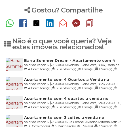
Gostou? Compartilhe
Não é o que você queria? Veja
estes imóveis relacionados!
Barra Summer Dream - Apartamento com 4
Valor de Venda
R$
2.650.000
Avenida Lúcio Costa, 3604, Barra da
quartos a venda na Barra da Tijuca
4
Dormitório(s)
,
3
Banheiro(s)
,
1
Sala(s)
,
1
Suíte(s)
,
Tijuca, 22630-010, Barra da Tijuca, Rio de Janeiro, Rio de Janeiro,
Total:
162
.00
m²
,
2
Vaga(s)
,
Útil:
162
.00
m²
Brasil
Apartamento com 4 Quartos a Venda na
Valor de Venda
R$
3.200.000
Avenida Lúcio Costa, 3626, 22630-011,
Avenida Lúcio Costa - Barra da Tijuca - Rio de
4
Dormitório(s)
,
3
Banheiro(s)
,
1
Sala(s)
,
1
Suíte(s)
,
Barra da Tijuca, Rio de Janeiro, Rio de Janeiro, Brasil
Janeiro
Total:
186
.00
m²
,
3
Vaga(s)
,
Útil:
186
.00
m²
Apartamento com 4 quartos a venda no
Valor de Venda
R$
3.200.000
Avenida Lúcio Costa, 3360, 22630-010,
Condomínio Ilha de Cozumel - Avenida Lúcio
4
Dormitório(s)
,
3
Banheiro(s)
,
1
Sala(s)
,
1
Suíte(s)
,
Barra da Tijuca, Rio de Janeiro, Rio de Janeiro, Brasil
Costa - Barra da Tijuca
Total:
160
.00
m²
,
Útil:
160
.00
m²
Apartamento com 3 suítes a venda no
Valor de Venda
R$
2.750.000
Rua Coronel Aviador Antônio Arthur
Condomínio Vistta Laguna - Barra da Tijuca -
3
Dormitório(s)
,
5
Banheiro(s)
,
1
Sala(s)
,
3
Suíte(s)
,