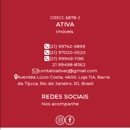
CRECI: 6878-J
ATIVA
Imóveis
(21) 99742-5899
(21) 97020-0520
(21) 99949-1196
21 99498-8362
contatoativarj@gmail.com
Avenida Lúcio Costa
,
4600
,
Loja 11A
,
Barra
da Tijuca
,
Rio de Janeiro
,
RJ
,
Brasil
REDES SOCIAIS
Nos acompanhe