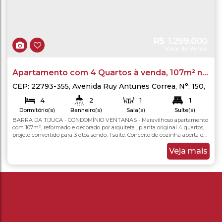
R$
1.299.000
Valor de Venda
Apartamento com 4 Quartos à venda, 107m² na
Barra da Tijuca, Rio de Janeiro.
CEP: 22793-355
,
Avenida Ruy Antunes Correa
,
N°:
150
,
Barra da Tijuca
,
Rio de Janeiro
,
Rio de Janeiro
,
Brasil
4
2
1
1
Dormitório(s)
Banheiro(s)
Sala(s)
Suíte(s)
2
BARRA DA TIJUCA - CONDOMÍNIO VENTANAS - Maravilhoso apartamento
107
.00
m²
107
.00
m²
Total:
Útil:
Vaga(s)
com 107m², reformado e decorado por arquiteta , planta original 4 quartos,
projeto convertido para 3 qtos sendo, 1 suíte. Conceito de cozinha aberta e
integrada com a ampla sala e varanda ambientada com propósito de
promover a convivência familiar e receber amigos. O imóvel tem face
Veja mais
norte/oeste - recebe sol da manhã nos...