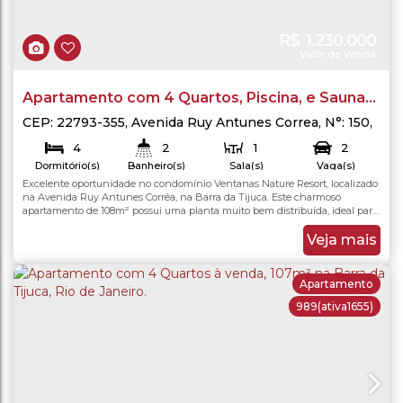
R$
1.230.000
Valor de Venda
Apartamento com 4 Quartos, Piscina, e Sauna
na Barra da Tijuca, Rio de Janeiro.
CEP: 22793-355
,
Avenida Ruy Antunes Correa
,
N°:
150
,
Barra da Tijuca
,
Rio de Janeiro
,
Rio de Janeiro
,
Brasil
4
2
1
2
Dormitório(s)
Banheiro(s)
Sala(s)
Vaga(s)
Excelente oportunidade no condomínio Ventanas Nature Resort, localizado
na Avenida Ruy Antunes Corrêa, na Barra da Tijuca. Este charmoso
apartamento de 108m² possui uma planta muito bem distribuída, ideal para
quem busca conforto e praticidade. O imóvel é composto por 4 quartos,
banheiro social e uma ampla sala em dois ambientes com integração total
Veja mais
para uma excelente varanda, que pode...
Apartamento
989
(ativa1655)