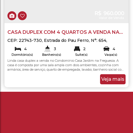
R$
960.000
Valor de Venda
CASA DUPLEX COM 4 QUARTOS A VENDA NA
FREGUESIA
CEP: 22743-730
,
Estrada do Pau Ferro
,
N°:
654
,
Freguesia (Jacarepaguá)
,
Rio de Janeiro
,
Rio de
4
3
2
4
Janeiro
,
Brasil
Dormitório(s)
Banheiro(s)
Suíte(s)
Vaga(s)
Linda casa duplex a venda no Condomínio Casa Jardim na Freguesia. A
119
.00
m²
119
.00
m²
Total:
Útil:
casa é composta por uma sala ampla com dois ambientes, cozinha com
armários, área de serviço, quarto de empregada, lavabo, banheiro social com
blindex, quatro quartos com duas suítes com varanda, um dos quartos
transformado em escritório e um ótimo quintal ajardinado. Com direito a 4
Veja mais
vagas na garagem. Condomínio fechado...