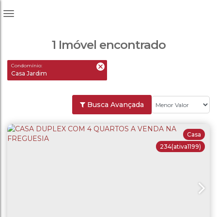
1 Imóvel encontrado
Condomínio:
Casa Jardim
Busca Avançada
Casa
234
(ativa1199)