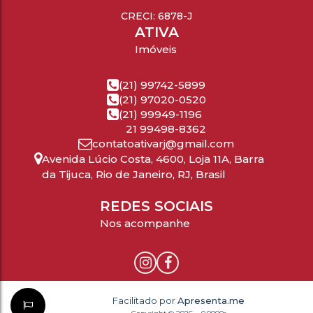
CRECI: 6878-J
ATIVA
Imóveis
(21) 99742-5899
(21) 97020-0520
(21) 99949-1196
21 99498-8362
contatoativarj@gmail.com
Avenida Lúcio Costa
,
4600
,
Loja 11A
,
Barra
da Tijuca
,
Rio de Janeiro
,
RJ
,
Brasil
REDES SOCIAIS
Nos acompanhe
Facilitado por
Apresenta.me