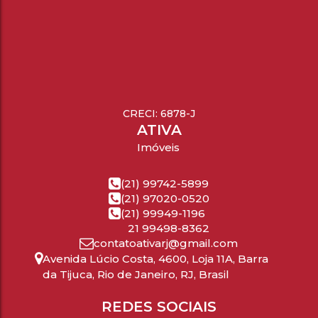
CRECI: 6878-J
ATIVA
Imóveis
(21) 99742-5899
(21) 97020-0520
(21) 99949-1196
21 99498-8362
contatoativarj@gmail.com
Avenida Lúcio Costa
,
4600
,
Loja 11A
,
Barra
da Tijuca
,
Rio de Janeiro
,
RJ
,
Brasil
REDES SOCIAIS